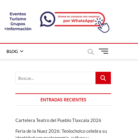
B
BLOG
o
t
ó
Buscar...
n
d
e
m
ENTRADAS RECIENTES
e
n
ú
Cartelera Teatro del Pueblo Tlaxcala 2026
Feria de la Nuez 2026: Teolocholco celebra su
identidad con gastronomía, cultura y