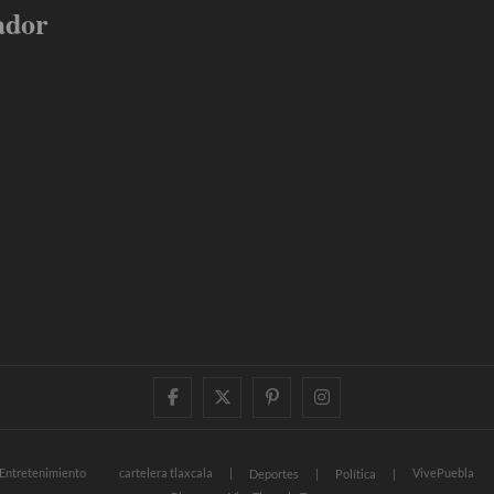
ador
facebook
twitter
pinterest
instagram
Entretenimiento
cartelera tlaxcala
VivePuebla
Deportes
Política