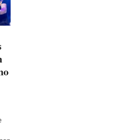
s
n
mo
e