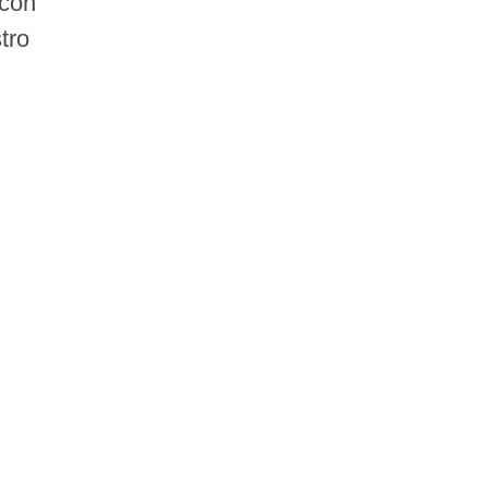
 con
tro