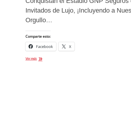
Conquistan el Estadio GNP Seguros
Invitados de Lujo, ¡Incluyendo a Nues
Orgullo…
Comparte esto:
Facebook
X
Tlaxcala
Ver más
Presente:
Carlos
Rivera
con
Hombres
G
en
Concierto
Deslumbra
como
Invitado