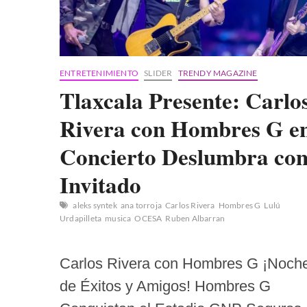
ENTRETENIMIENTO
SLIDER
TRENDY MAGAZINE
Tlaxcala Presente: Carlo
Rivera con Hombres G e
Concierto Deslumbra co
Invitado
aleks syntek
ana torroja
Carlos Rivera
Hombres G
Lulú
Urdapilleta
musica
OCESA
Ruben Albarran
Carlos Rivera con Hombres G ¡Noch
de Éxitos y Amigos! Hombres G