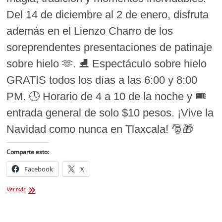
Del 14 de diciembre al 2 de enero, disfruta
además en el Lienzo Charro de los
soreprendentes presentaciones de patinaje
sobre hielo 🫶. ⛸️ Espectáculo sobre hielo
GRATIS todos los días a las 6:00 y 8:00
PM. 🕓 Horario de 4 a 10 de la noche y 🎟️
entrada general de solo $10 pesos. ¡Vive la
Navidad como nunca en Tlaxcala! 🎅🎁
Comparte esto:
Facebook
X
Inauguran
Ver más
Villa
navideña
Tlaxcala