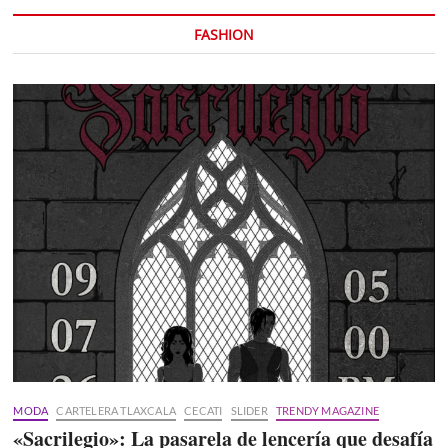
FASHION
MODA
CARTELERA TLAXCALA
CECATI
SLIDER
TRENDY MAGAZINE
«Sacrilegio»: La pasarela de lencería que desafía