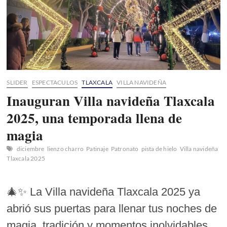
SLIDER
ESPECTACULOS
TLAXCALA
VILLA NAVIDEÑA
Inauguran Villa navideña Tlaxcala
2025, una temporada llena de
magia
diciembre
lienzo charro
Patinaje
Patronato
pista de hielo
Villa navideña
Tlaxcala 2025
🎄✨ La Villa navideña Tlaxcala 2025 ya
abrió sus puertas para llenar tus noches de
magia, tradición y momentos inolvidables.