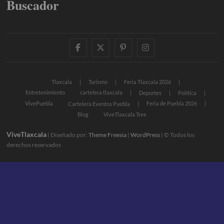
Buscador
facebook
twitter
pinterest
instagram
Tlaxcala
Turismo
Feria Tlaxcala 2026
Entretenimiento
cartelera tlaxcala
Deportes
Política
VivePuebla
Feria de Puebla 2026
Cartelera Eventos Puebla
Blog
ViveTlaxcala Tree
ViveTlaxcala
| Diseñado por:
Theme Freesia
|
WordPress
| © Todos los
derechos reservados