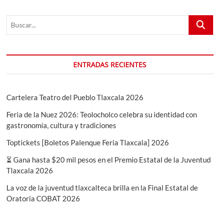
2025,
una
Buscar...
temporada
llena
de
magia
ENTRADAS RECIENTES
Cartelera Teatro del Pueblo Tlaxcala 2026
Feria de la Nuez 2026: Teolocholco celebra su identidad con
gastronomía, cultura y tradiciones
Toptickets [Boletos Palenque Feria Tlaxcala] 2026
⏳ Gana hasta $20 mil pesos en el Premio Estatal de la Juventud
Tlaxcala 2026
La voz de la juventud tlaxcalteca brilla en la Final Estatal de
Oratoria COBAT 2026