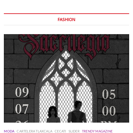
FASHION
MODA
CARTELERA TLAXCALA
CECATI
SLIDER
TRENDY MAGAZINE