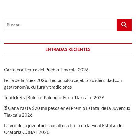
Tlaxcala
2025,
una
Buscar...
temporada
llena
de
magia
ENTRADAS RECIENTES
Cartelera Teatro del Pueblo Tlaxcala 2026
Feria de la Nuez 2026: Teolocholco celebra su identidad con
gastronomía, cultura y tradiciones
Toptickets [Boletos Palenque Feria Tlaxcala] 2026
⏳ Gana hasta $20 mil pesos en el Premio Estatal de la Juventud
Tlaxcala 2026
La voz de la juventud tlaxcalteca brilla en la Final Estatal de
Oratoria COBAT 2026