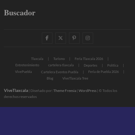
Buscador
facebook
twitter
pinterest
instagram
Tlaxcala
Turismo
Feria Tlaxcala 2026
Entretenimiento
cartelera tlaxcala
Deportes
Política
VivePuebla
Feria de Puebla 2026
Cartelera Eventos Puebla
Blog
ViveTlaxcala Tree
ViveTlaxcala
| Diseñado por:
Theme Freesia
|
WordPress
| © Todos los
derechos reservados