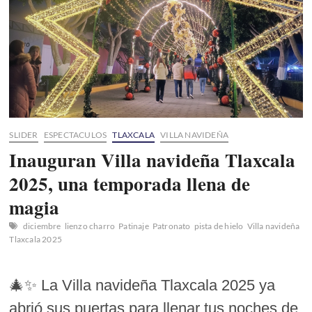
SLIDER
ESPECTACULOS
TLAXCALA
VILLA NAVIDEÑA
Inauguran Villa navideña Tlaxcala
2025, una temporada llena de
magia
diciembre
lienzo charro
Patinaje
Patronato
pista de hielo
Villa navideña
Tlaxcala 2025
🎄✨ La Villa navideña Tlaxcala 2025 ya
abrió sus puertas para llenar tus noches de