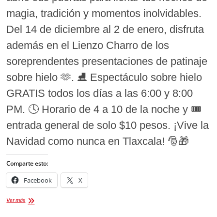
magia, tradición y momentos inolvidables.
Del 14 de diciembre al 2 de enero, disfruta
además en el Lienzo Charro de los
soreprendentes presentaciones de patinaje
sobre hielo 🫶. ⛸️ Espectáculo sobre hielo
GRATIS todos los días a las 6:00 y 8:00
PM. 🕓 Horario de 4 a 10 de la noche y 🎟️
entrada general de solo $10 pesos. ¡Vive la
Navidad como nunca en Tlaxcala! 🎅🎁
Comparte esto:
Facebook
X
Inauguran
Ver más
Villa
navideña