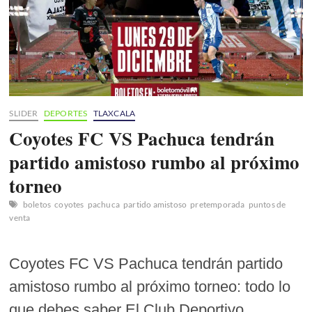
SLIDER
DEPORTES
TLAXCALA
Coyotes FC VS Pachuca tendrán
partido amistoso rumbo al próximo
torneo
boletos
coyotes
pachuca
partido amistoso
pretemporada
puntos de
venta
Coyotes FC VS Pachuca tendrán partido
amistoso rumbo al próximo torneo: todo lo
que debes saber El Club Deportivo