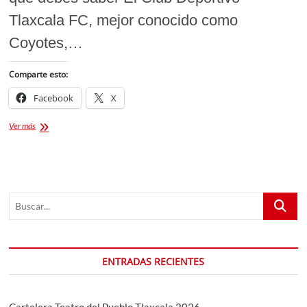
Tlaxcala FC, mejor conocido como
Coyotes,…
Comparte esto:
Facebook
X
Coyotes
Ver más
FC
VS
Pachuca
tendrán
partido
Buscar...
amistoso
rumbo
al
próximo
torneo
ENTRADAS RECIENTES
Cartelera Teatro del Pueblo Tlaxcala 2026