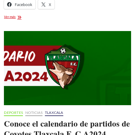
Facebook
X
¡Nuevo
Ver más
líder
en
la
jauría!-
Luis
Orozco,
asumirá
la
dirección
técnica.
DEPORTES
NOTICIAS
TLAXCALA
Conoce el calendario de partidos de
Coyotes Tlaxcala F. C A2024