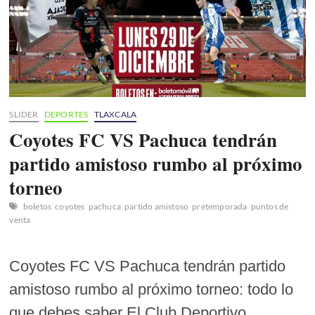
SLIDER
DEPORTES
TLAXCALA
Coyotes FC VS Pachuca tendrán
partido amistoso rumbo al próximo
torneo
boletos
coyotes
pachuca
partido amistoso
pretemporada
puntos de
venta
Coyotes FC VS Pachuca tendrán partido
amistoso rumbo al próximo torneo: todo lo
que debes saber El Club Deportivo