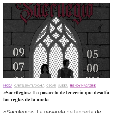
MODA
CARTELERA TLAXCALA
CECATI
SLIDER
TRENDY MAGAZINE
«Sacrilegio»: La pasarela de lencería que desafía
las reglas de la moda
«Sacrilegio»: La pasarela de lencería de