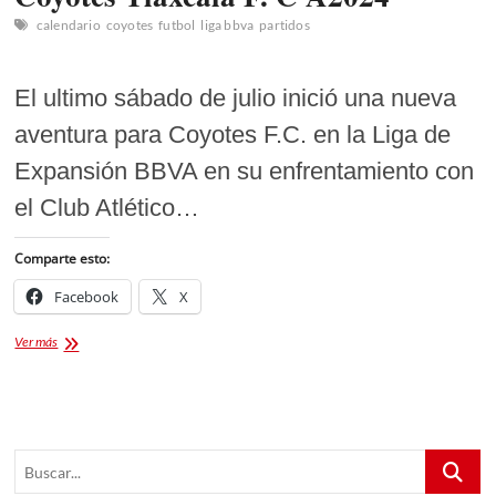
calendario
coyotes
futbol
liga bbva
partidos
El ultimo sábado de julio inició una nueva
aventura para Coyotes F.C. en la Liga de
Expansión BBVA en su enfrentamiento con
el Club Atlético…
Comparte esto:
Facebook
X
Conoce
Ver más
el
calendario
de
partidos
de
Buscar...
Coyotes
Tlaxcala