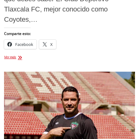
Tlaxcala FC, mejor conocido como
Coyotes,…
Comparte esto:
Facebook
X
Coyotes
Ver más
FC
VS
Pachuca
tendrán
partido
amistoso
rumbo
al
próximo
torneo