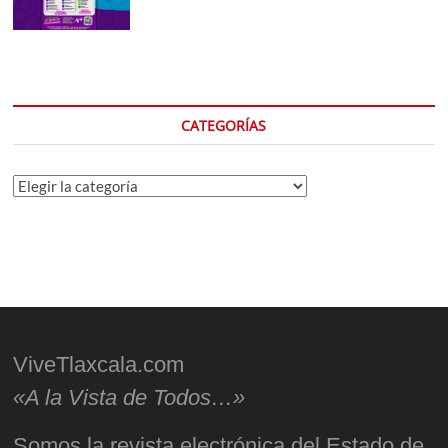
CATEGORÍAS
Categorías
ViveTlaxcala.com
«A la Vista de Todos…»
Somos la revista electrónica del Estado de