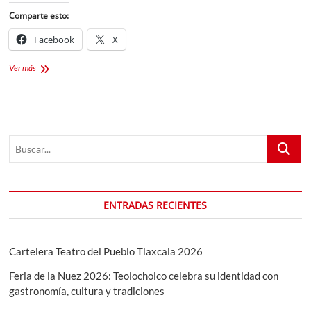
Comparte esto:
Facebook
X
Ricky
Ver más
Martin
gratis
en
Feria
de
Buscar...
Puebla
2023
ENTRADAS RECIENTES
Cartelera Teatro del Pueblo Tlaxcala 2026
Feria de la Nuez 2026: Teolocholco celebra su identidad con
gastronomía, cultura y tradiciones