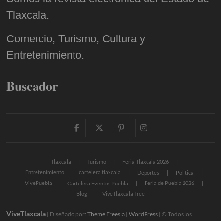
Tlaxcala.
Comercio, Turismo, Cultura y
Entretenimiento.
Buscador
facebook
twitter
pinterest
instagram
Tlaxcala
Turismo
Feria Tlaxcala 2026
Entretenimiento
cartelera tlaxcala
Deportes
Política
VivePuebla
Feria de Puebla 2026
Cartelera Eventos Puebla
Blog
ViveTlaxcala Tree
ViveTlaxcala
| Diseñado por:
Theme Freesia
|
WordPress
| © Todos los