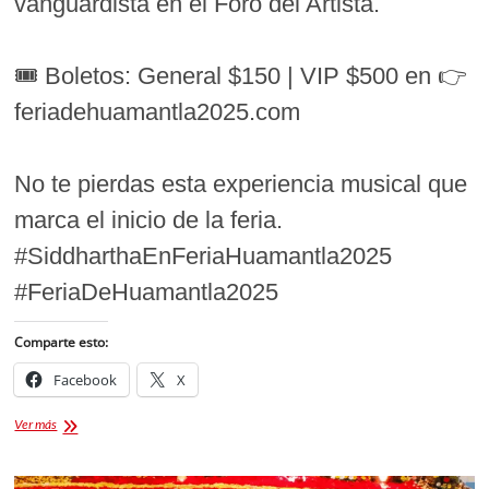
vanguardista en el Foro del Artista.
⠀
🎟️ Boletos: General $150 | VIP $500 en 👉
feriadehuamantla2025.com
⠀
No te pierdas esta experiencia musical que
marca el inicio de la feria.
#SiddharthaEnFeriaHuamantla2025
#FeriaDeHuamantla2025
Comparte esto:
Facebook
X
Siddhartha
Ver más
en
Feria
Huamantla