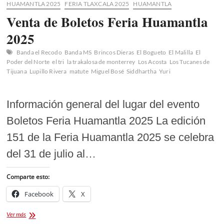
HUAMANTLA 2025
FERIA TLAXCALA 2025
HUAMANTLA
Venta de Boletos Feria Huamantla
2025
Banda el Recodo
Banda MS
Brincos Dieras
El Bogueto
El Malilla
El
Poder del Norte
el tri
la trakalosa de monterrey
Los Acosta
Los Tucanes de
Tijuana
Lupillo Rivera
matute
Miguel Bosé
Siddhartha
Yuri
Información general del lugar del evento
Boletos Feria Huamantla 2025 La edición
151 de la Feria Huamantla 2025 se celebra
del 31 de julio al…
Comparte esto:
Facebook
X
Venta
Ver más
de