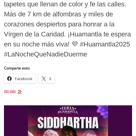
tapetes que llenan de color y fe las calles.
Más de 7 km de alfombras y miles de
corazones despiertos para honrar a la
Virgen de la Caridad. ¡Huamantla te espera
en su noche más viva! 💜 #Huamantla2025
#LaNocheQueNadieDuerme
Comparte esto:
Facebook
X
La
Ver más
Noche
que
nadie
duerme
Huamantla
2025