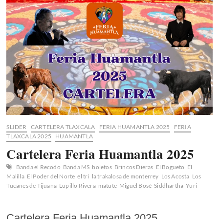
2025
SLIDER
CARTELERA TLAXCALA
FERIA HUAMANTLA 2025
FERIA
TLAXCALA 2025
HUAMANTLA
Cartelera Feria Huamantla 2025
Banda el Recodo
Banda MS
boletos
Brincos Dieras
El Bogueto
El
Malilla
El Poder del Norte
el tri
la trakalosa de monterrey
Los Acosta
Los
Tucanes de Tijuana
Lupillo Rivera
matute
Miguel Bosé
Siddhartha
Yuri
Cartelera Feria Huamantla 2025