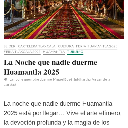
SLIDER
CARTELERA TLAXCALA
CULTURA
FERIA HUAMANTLA 2025
FERIA TLAXCALA 2025
HUAMANTLA
TURISMO
La Noche que nadie duerme
Huamantla 2025
La noche que nadie duerme
Miguel Bosé
Siddhartha
Virgen de la
Caridad
La noche que nadie duerme Huamantla
2025 está por llegar… Vive el arte efímero,
la devoción profunda y la magia de los