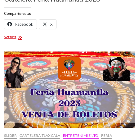
Comparte esto:
Facebook
X
Cartelera
Ver más
Feria
Huamantla
2025
SLIDER
CARTELERA TLAXCALA
ENTRETENIMIENTO
FERIA