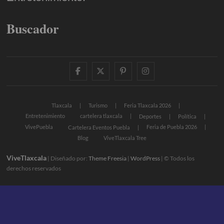
Buscador
facebook
twitter
pinterest
instagram
Tlaxcala
Turismo
Feria Tlaxcala 2026
Entretenimiento
cartelera tlaxcala
Deportes
Política
VivePuebla
Feria de Puebla 2026
Cartelera Eventos Puebla
Blog
ViveTlaxcala Tree
ViveTlaxcala
| Diseñado por:
Theme Freesia
|
WordPress
| © Todos los
derechos reservados