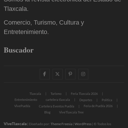
Tlaxcala.
Comercio, Turismo, Cultura y
Entretenimiento.
Buscador
facebook
twitter
pinterest
instagram
Tlaxcala
Turismo
Feria Tlaxcala 2026
Entretenimiento
cartelera tlaxcala
Deportes
Política
VivePuebla
Feria de Puebla 2026
Cartelera Eventos Puebla
Blog
ViveTlaxcala Tree
ViveTlaxcala
| Diseñado por:
Theme Freesia
|
WordPress
| © Todos los