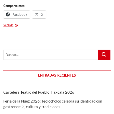
Comparte esto:
Facebook
X
TACOS
Ver más
ÁRABES
¡Aprende
a
prepararlos!
Buscar...
ENTRADAS RECIENTES
Cartelera Teatro del Pueblo Tlaxcala 2026
Feria de la Nuez 2026: Teolocholco celebra su identidad con
gastronomía, cultura y tradiciones