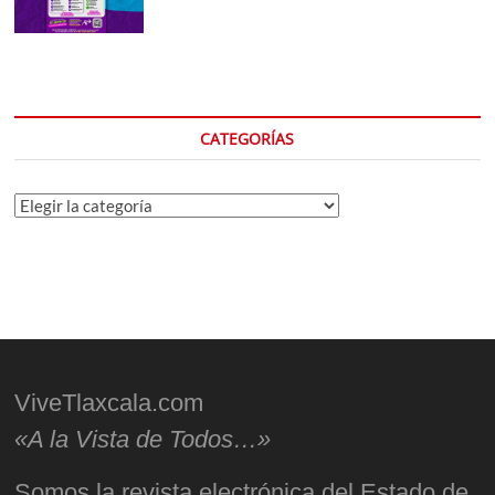
CATEGORÍAS
Categorías
ViveTlaxcala.com
«A la Vista de Todos…»
Somos la revista electrónica del Estado de