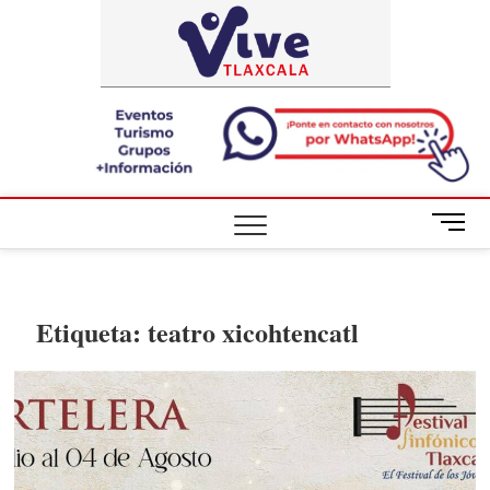
Saltar
ViveTlaxca
A LA VISTA
al
DE TODOS
contenido
B
o
t
ó
n
Etiqueta:
teatro xicohtencatl
d
e
m
e
n
ú