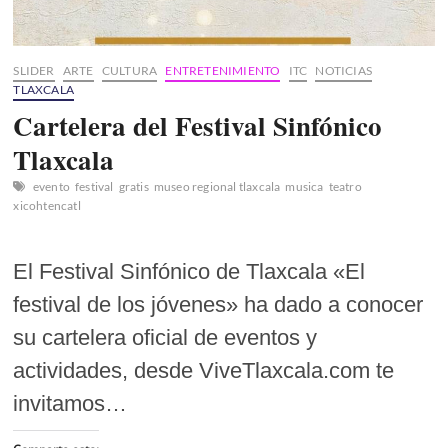
SLIDER
ARTE
CULTURA
ENTRETENIMIENTO
ITC
NOTICIAS
TLAXCALA
Cartelera del Festival Sinfónico
Tlaxcala
evento
festival
gratis
museo regional tlaxcala
musica
teatro
xicohtencatl
El Festival Sinfónico de Tlaxcala «El
festival de los jóvenes» ha dado a conocer
su cartelera oficial de eventos y
actividades, desde ViveTlaxcala.com te
invitamos…