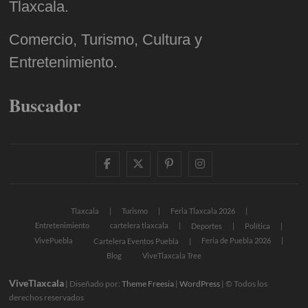
Tlaxcala.
Comercio, Turismo, Cultura y
Entretenimiento.
Buscador
facebook
twitter
pinterest
instagram
Tlaxcala
Turismo
Feria Tlaxcala 2026
Entretenimiento
cartelera tlaxcala
Deportes
Política
VivePuebla
Feria de Puebla 2026
Cartelera Eventos Puebla
Blog
ViveTlaxcala Tree
ViveTlaxcala
| Diseñado por:
Theme Freesia
|
WordPress
| © Todos los
derechos reservados