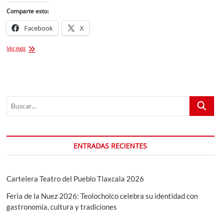
Comparte esto:
Facebook
X
1er
Ver más
Festival
de
pulque:
El
Tlachiquero
Buscar...
ENTRADAS RECIENTES
Cartelera Teatro del Pueblo Tlaxcala 2026
Feria de la Nuez 2026: Teolocholco celebra su identidad con
gastronomía, cultura y tradiciones