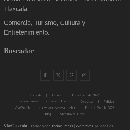
Tlaxcala.
Comercio, Turismo, Cultura y
Entretenimiento.
Buscador
facebook
twitter
pinterest
instagram
Tlaxcala
Turismo
Feria Tlaxcala 2026
Entretenimiento
cartelera tlaxcala
Deportes
Política
VivePuebla
Feria de Puebla 2026
Cartelera Eventos Puebla
Blog
ViveTlaxcala Tree
ViveTlaxcala
| Diseñado por:
Theme Freesia
|
WordPress
| © Todos los