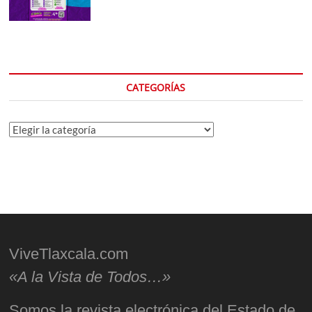
CATEGORÍAS
Categorías
ViveTlaxcala.com
«A la Vista de Todos…»
Somos la revista electrónica del Estado de