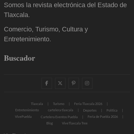
Somos la revista electrónica del Estado de
Tlaxcala.
Comercio, Turismo, Cultura y
Entretenimiento.
Buscador
facebook
twitter
pinterest
instagram
Tlaxcala
Turismo
Feria Tlaxcala 2026
Entretenimiento
cartelera tlaxcala
Deportes
Política
VivePuebla
Feria de Puebla 2026
Cartelera Eventos Puebla
Blog
ViveTlaxcala Tree