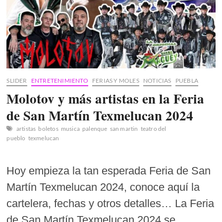
SLIDER
ENTRETENIMIENTO
FERIAS Y MOLES
NOTICIAS
PUEBLA
Molotov y más artistas en la Feria
de San Martín Texmelucan 2024
artistas
boletos
musica
palenque
san martin
teatro del
pueblo
texmelucan
Hoy empieza la tan esperada Feria de San
Martín Texmelucan 2024, conoce aquí la
cartelera, fechas y otros detalles… La Feria
de San Martín Texmelucan 2024 se…