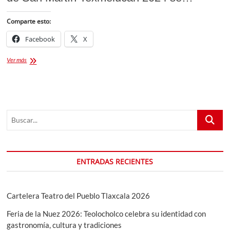
Comparte esto:
Facebook
X
Molotov
Ver más
y
más
artistas
en
la
Buscar...
Feria
de
San
Martín
Texmelucan
ENTRADAS RECIENTES
2024
Cartelera Teatro del Pueblo Tlaxcala 2026
Feria de la Nuez 2026: Teolocholco celebra su identidad con
gastronomía, cultura y tradiciones