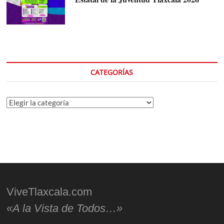
CATEGORÍAS
Categorías
ViveTlaxcala.com
«A la Vista de Todos…»