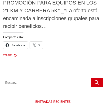
PROMOCIÓN PARA EQUIPOS EN LOS
21 KM Y CARRERA 5K* _*La oferta está
encaminada a inscripciones grupales para
recibir beneficios…
Comparte esto:
Facebook
X
MARATÓN
Ver más
INTERNACIONAL
TLAXCALLÁN
PROMOCIÓN
PARA
EQUIPOS
Buscar...
EN
LOS
21
KM
Y
ENTRADAS RECIENTES
CARRERA
5K