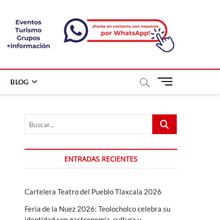
B
BLOG
o
t
ó
Buscar...
n
d
e
m
ENTRADAS RECIENTES
e
n
ú
Cartelera Teatro del Pueblo Tlaxcala 2026
Feria de la Nuez 2026: Teolocholco celebra su
identidad con gastronomía, cultura y