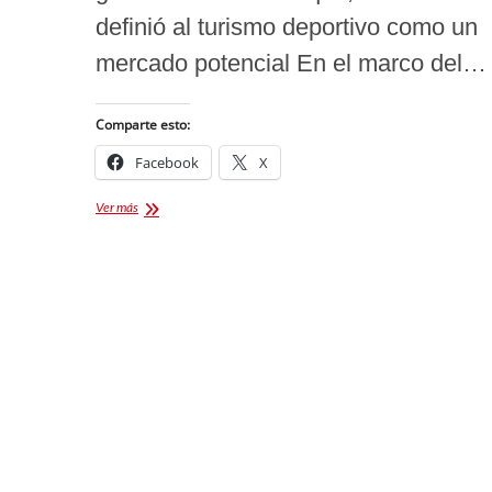
definió al turismo deportivo como un
mercado potencial En el marco del…
Comparte esto:
Facebook
X
TLAXCALA
Ver más
RECIBE
PREMIO
EN
INNOVACIÓN
DEL
PRODUCTO
TURÍSTICO
MEXICANO