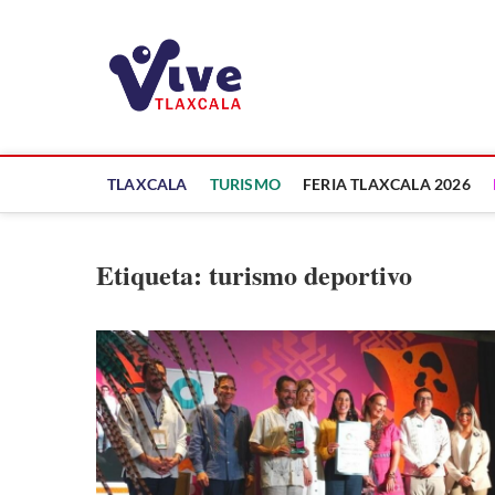
Saltar
al
ViveTlaxcala
contenido
A LA VISTA DE TODOS
TLAXCALA
TURISMO
FERIA TLAXCALA 2026
Etiqueta:
turismo deportivo