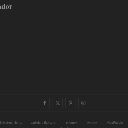
ador
facebook
twitter
pinterest
instagram
Entretenimiento
cartelera tlaxcala
VivePuebla
Deportes
Política