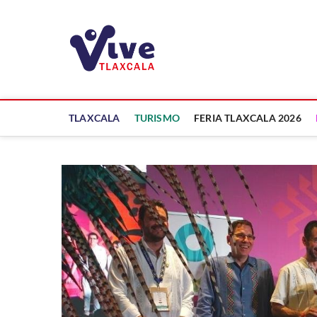
Saltar
al
ViveTlaxcala
contenido
A LA VISTA DE TODOS
TLAXCALA
TURISMO
FERIA TLAXCALA 2026