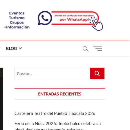
B
BLOG
o
t
ó
Buscar...
n
d
e
m
ENTRADAS RECIENTES
e
n
ú
Cartelera Teatro del Pueblo Tlaxcala 2026
Feria de la Nuez 2026: Teolocholco celebra su
identidad con gastronomía, cultura y