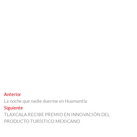
Navegación
Entrada
Anterior
anterior:
La noche que nadie duerme en Huamantla
de
Entrada
Siguiente
entradas
siguiente:
TLAXCALA RECIBE PREMIO EN INNOVACIÓN DEL
PRODUCTO TURÍSTICO MEXICANO