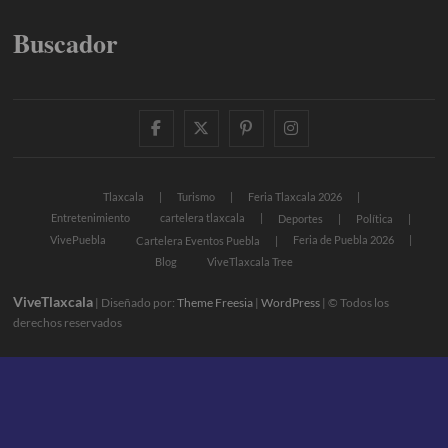
Buscador
facebook
twitter
pinterest
instagram
Tlaxcala
Turismo
Feria Tlaxcala 2026
Entretenimiento
cartelera tlaxcala
Deportes
Política
VivePuebla
Feria de Puebla 2026
Cartelera Eventos Puebla
Blog
ViveTlaxcala Tree
ViveTlaxcala
| Diseñado por:
Theme Freesia
|
WordPress
| © Todos los
derechos reservados