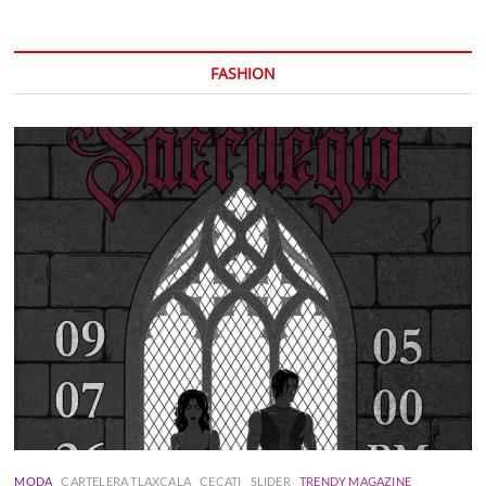
FASHION
MODA
CARTELERA TLAXCALA
CECATI
SLIDER
TRENDY MAGAZINE