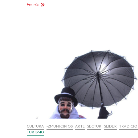
Museo
Ver más
Vivo
de
Artes
y
Tradiciones
Populares
CULTURA
-ZMUNICIPIOS
ARTE
SECTUR
SLIDER
TRADICIO
TURISMO