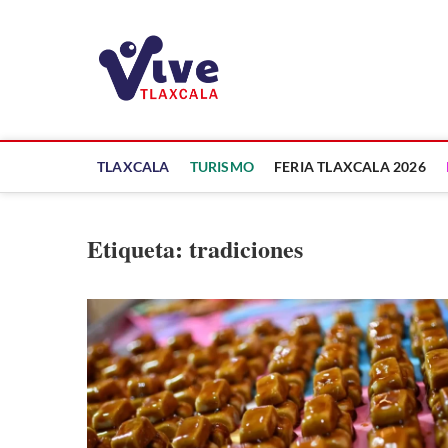
Saltar
al
ViveTlaxcala
contenido
A LA VISTA DE TODOS
TLAXCALA
TURISMO
FERIA TLAXCALA 2026
Etiqueta:
tradiciones