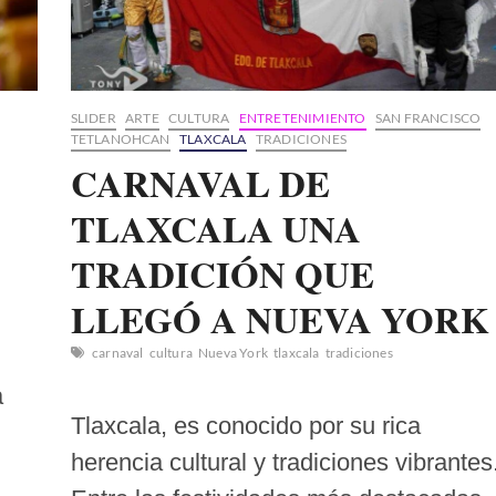
SLIDER
ARTE
CULTURA
ENTRETENIMIENTO
SAN FRANCISCO
TETLANOHCAN
TLAXCALA
TRADICIONES
CARNAVAL DE
TLAXCALA UNA
TRADICIÓN QUE
LLEGÓ A NUEVA YORK
carnaval
cultura
Nueva York
tlaxcala
tradiciones
a
Tlaxcala, es conocido por su rica
herencia cultural y tradiciones vibrantes