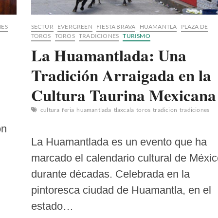
NES
SECTUR
EVERGREEN
FIESTA BRAVA
HUAMANTLA
PLAZA DE
TOROS
TOROS
TRADICIONES
TURISMO
La Huamantlada: Una
Tradición Arraigada en la
Cultura Taurina Mexicana
cultura
feria
huamantlada
tlaxcala
toros
tradicion
tradiciones
on
La Huamantlada es un evento que ha
marcado el calendario cultural de Méxic
durante décadas. Celebrada en la
pintoresca ciudad de Huamantla, en el
estado…