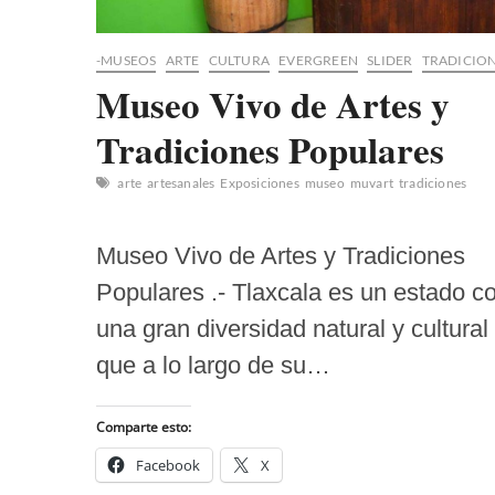
-MUSEOS
ARTE
CULTURA
EVERGREEN
SLIDER
TRADICIO
Museo Vivo de Artes y
Tradiciones Populares
arte
artesanales
Exposiciones
museo
muvart
tradiciones
Museo Vivo de Artes y Tradiciones
Populares .- Tlaxcala es un estado c
una gran diversidad natural y cultural
que a lo largo de su…
Comparte esto:
Facebook
X