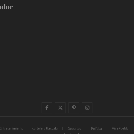
ador
facebook
twitter
pinterest
instagram
Entretenimiento
cartelera tlaxcala
VivePuebla
Deportes
Política