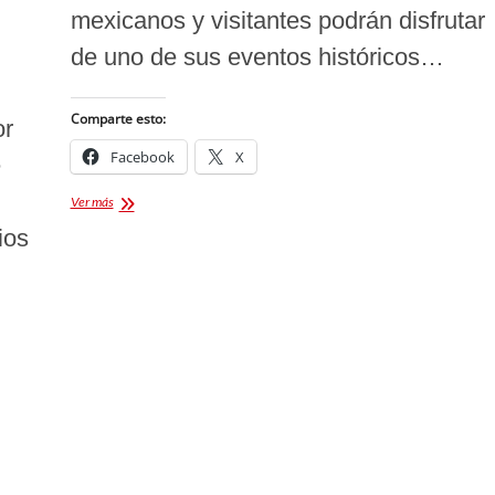
mexicanos y visitantes podrán disfrutar
de uno de sus eventos históricos…
Comparte esto:
or
Facebook
X
e
Cuando
Ver más
incia
ios
el
Carnaval
de
Yauhquemehcan
2024:
Cartelera