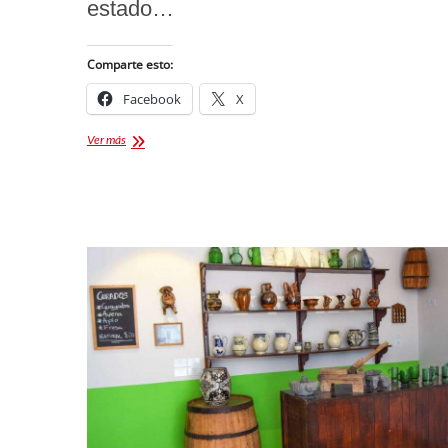
estado…
Comparte esto:
Facebook
X
Muéganos
Ver más
de
Huamantla
una
tradición
irremplazable