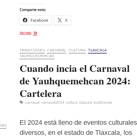
Comparte esto:
Facebook
X
La
Ver más
Huamantlada:
Una
Tradición
TRADICIONES
CARNAVAL
CULTURA
TLAXCALA
Arraigada
YAUHQUEMEHCAN
en
Cuando incia el Carnaval
la
Cultura
de Yauhquemehcan 2024:
Taurina
Mexicana
Cartelera
carnaval
carnaval2024
cultura
tlaxcala
tradiciones
El 2024 está lleno de eventos culturales
NES
diversos, en el estado de Tlaxcala, los