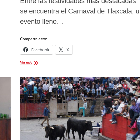
Entre las festividades más destacadas
se encuentra el Carnaval de Tlaxcala, u
evento lleno…
Comparte esto:
Facebook
X
CARNAVAL
Ver más
DE
TLAXCALA
UNA
TRADICIÓN
QUE
LLEGÓ
A
NUEVA
YORK