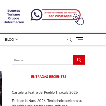
B
BLOG
o
t
ó
Buscar...
n
d
e
m
ENTRADAS RECIENTES
e
n
ú
Cartelera Teatro del Pueblo Tlaxcala 2026
Feria de la Nuez 2026: Teolocholco celebra su
identidad con gastronomía, cultura y