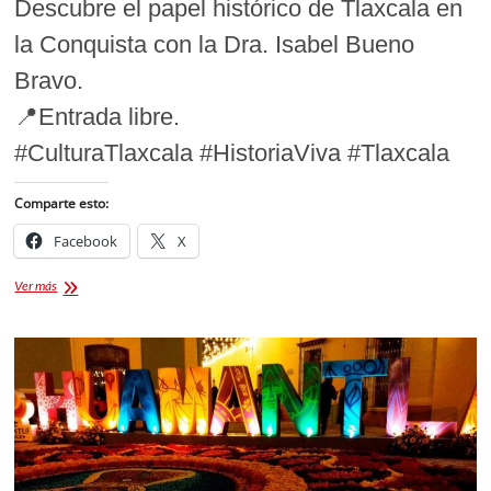
Descubre el papel histórico de Tlaxcala en
la Conquista con la Dra. Isabel Bueno
Bravo.
📍Entrada libre.
#CulturaTlaxcala #HistoriaViva #Tlaxcala
Comparte esto:
Facebook
X
Conferencia
Ver más
Tlaxcala
y
el
Poder
de
la
Alianza