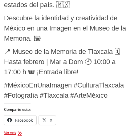
estados del país. 🇲🇽
Descubre la identidad y creatividad de
México en una Imagen en el Museo de la
Memoria. 🖼️
📍 Museo de la Memoria de Tlaxcala 🗓️
Hasta febrero | Mar a Dom 🕙 10:00 a
17:00 h 🎟️ ¡Entrada libre!
#MéxicoEnUnaImagen #CulturaTlaxcala
#Fotografía #Tlaxcala #ArteMéxico
Comparte esto:
Facebook
X
México
Ver más
en