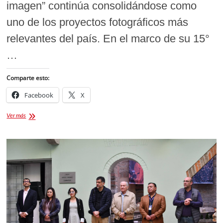
imagen” continúa consolidándose como
uno de los proyectos fotográficos más
relevantes del país. En el marco de su 15°
…
Comparte esto:
Facebook
X
Caminata
Ver más
Fotográfica
“México
en
una
Imagen”:
Cultura
Mexicana
con
Proyección
Internacional