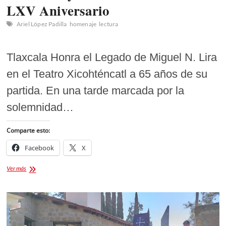
LXV Aniversario
Ariel López Padilla
homenaje
lectura
Tlaxcala Honra el Legado de Miguel N. Lira
en el Teatro Xicohténcatl a 65 años de su
partida. En una tarde marcada por la
solemnidad…
Comparte esto:
Facebook
X
Tlaxcala
Ver más
Honra
el
Legado
de
Miguel
N.