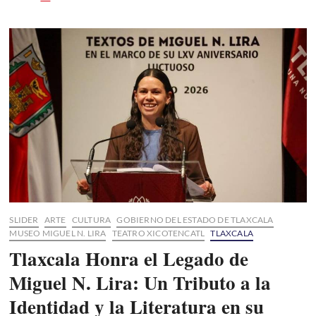
Villeda
desprecia
al
maestro
Teódulo
Rómulo
por
andar
de
operadora
electoral
SLIDER
ARTE
CULTURA
GOBIERNO DEL ESTADO DE TLAXCALA
MUSEO MIGUEL N. LIRA
TEATRO XICOTENCATL
TLAXCALA
Tlaxcala Honra el Legado de
Miguel N. Lira: Un Tributo a la
Identidad y la Literatura en su