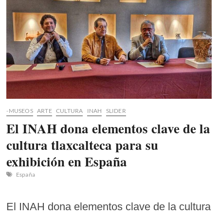
Irving
Tomás
Munive
Quiroz
-MUSEOS
ARTE
CULTURA
INAH
SLIDER
El INAH dona elementos clave de la
cultura tlaxcalteca para su
exhibición en España
España
El INAH dona elementos clave de la cultura