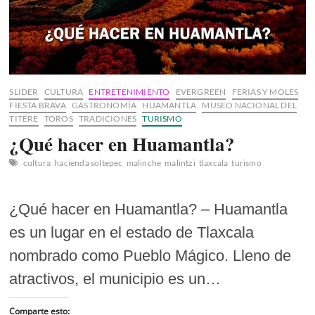
SLIDER
CULTURA
ENTRETENIMIENTO
EVERGREEN
FERIAS Y MOLES
FIESTA BRAVA
GASTRONOMÍA
HUAMANTLA
MUSEO NACIONAL DEL
TITERE
TOROS
TRADICIONES
TURISMO
¿Qué hacer en Huamantla?
cultura
hacienda soltepec
malinche
malintzi
tlaxcala
turismo
¿Qué hacer en Huamantla? – Huamantla
es un lugar en el estado de Tlaxcala
nombrado como Pueblo Mágico. Lleno de
atractivos, el municipio es un…
Comparte esto: