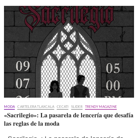
MODA
CARTELERA TLAXCALA
CECATI
SLIDER
TRENDY MAGAZINE
«Sacrilegio»: La pasarela de lencería que desafía
las reglas de la moda