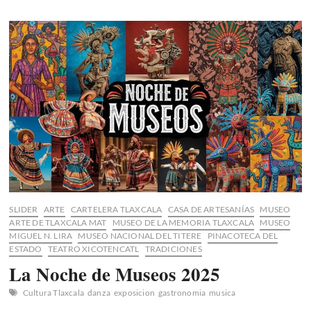
una
Imagen:
La
exposición
nacional
llega
al
Museo
de
la
Memoria
de
Tlaxcala
SLIDER
ARTE
CARTELERA TLAXCALA
CASA DE ARTESANÍAS
MUSEO
ARTE DE TLAXCALA MAT
MUSEO DE LA MEMORIA TLAXCALA
MUSEO
MIGUEL N. LIRA
MUSEO NACIONAL DEL TITERE
PINACOTECA DEL
ESTADO
TEATRO XICOTENCATL
TRADICIONES
La Noche de Museos 2025
Cultura Tlaxcala
danza
exposicion
gastronomia
musica