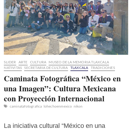
Lira:
Un
Tributo
a
la
Identidad
y
la
Literatura
en
su
LXV
SLIDER
ARTE
CULTURA
MUSEO DE LA MEMORIA TLAXCALA
Aniversario
NATIVITAS
SECRETARIA DE CULTURA
TLAXCALA
TRADICIONES
Caminata Fotográfica “México en
una Imagen”: Cultura Mexicana
con Proyección Internacional
caminatafotografica
lohechoenmexico
nikon
La iniciativa cultural “México en una