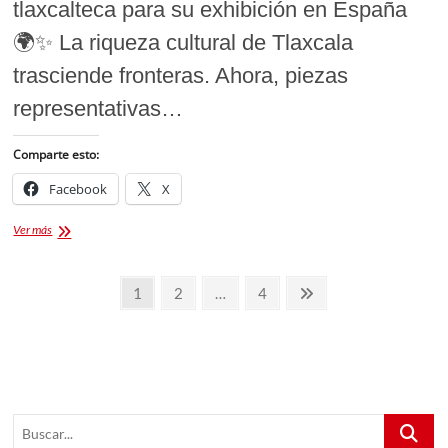
tlaxcalteca para su exhibición en España
🌍✨ La riqueza cultural de Tlaxcala
trasciende fronteras. Ahora, piezas
representativas…
Comparte esto:
Facebook
X
El
Ver más
INAH
dona
Paginación
elementos
Página
Página
Página
Página
1
2
…
4
clave
de
siguiente
de
la
entradas
cultura
tlaxcalteca
para
su
Buscar...
exhibición
en