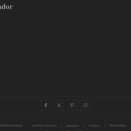
ador
facebook
twitter
pinterest
instagram
Entretenimiento
cartelera tlaxcala
VivePuebla
Deportes
Política