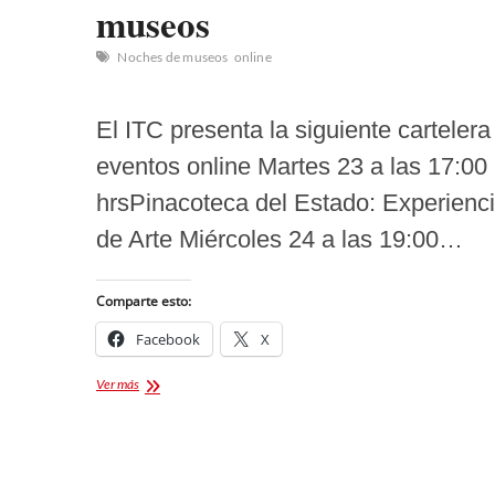
museos
Noches de museos
online
El ITC presenta la siguiente cartelera
eventos online Martes 23 a las 17:00
hrsPinacoteca del Estado: Experienc
de Arte Miércoles 24 a las 19:00…
Comparte esto:
Facebook
X
Regresan
Ver más
las
noches
de
museos