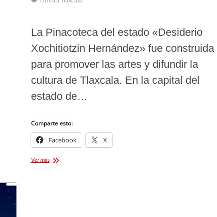
cultura
tlaxcala
La Pinacoteca del estado «Desiderio
Xochitiotzin Hernández» fue construida
para promover las artes y difundir la
cultura de Tlaxcala. En la capital del
estado de…
Comparte esto:
Facebook
X
Pinacoteca
Ver más
del
estado
de
Tlaxcala
2022