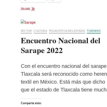
La
Ver más
Noche
de
Museos
2025
SECTUR
CULTURA
PINACOTECA DEL ESTADO
TURISMO
Encuentro Nacional del
Sarape 2022
Con el encuentro nacional del sarape
Tlaxcala será reconocido como heren
textil en México. Está más que dicho
que el estado de Tlaxcala tiene mu
Comparte esto: