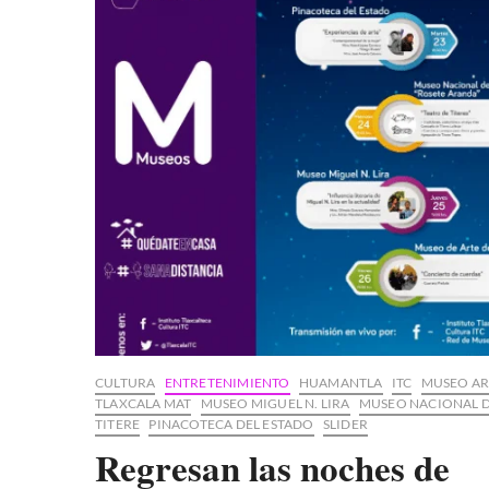
CULTURA
ENTRETENIMIENTO
HUAMANTLA
ITC
MUSEO AR
TLAXCALA MAT
MUSEO MIGUEL N. LIRA
MUSEO NACIONAL 
TITERE
PINACOTECA DEL ESTADO
SLIDER
Regresan las noches de