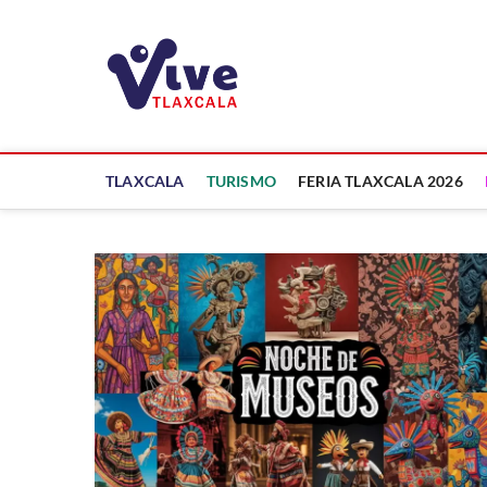
Saltar
al
ViveTlaxcala
contenido
A LA VISTA DE TODOS
TLAXCALA
TURISMO
FERIA TLAXCALA 2026