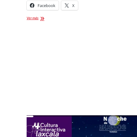
Facebook
X
Encuentro
Ver más
Nacional
del
Sarape
2022