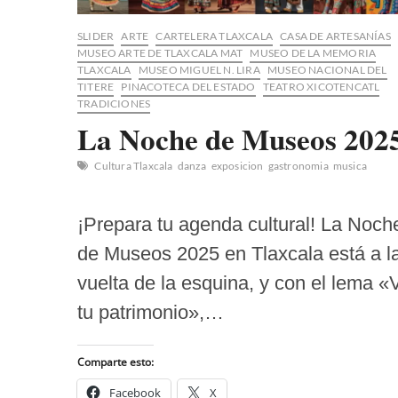
SLIDER
ARTE
CARTELERA TLAXCALA
CASA DE ARTESANÍAS
MUSEO ARTE DE TLAXCALA MAT
MUSEO DE LA MEMORIA
TLAXCALA
MUSEO MIGUEL N. LIRA
MUSEO NACIONAL DEL
TITERE
PINACOTECA DEL ESTADO
TEATRO XICOTENCATL
TRADICIONES
La Noche de Museos 202
Cultura Tlaxcala
danza
exposicion
gastronomia
musica
¡Prepara tu agenda cultural! La Noch
de Museos 2025 en Tlaxcala está a l
vuelta de la esquina, y con el lema «
tu patrimonio»,…
Comparte esto:
Facebook
X