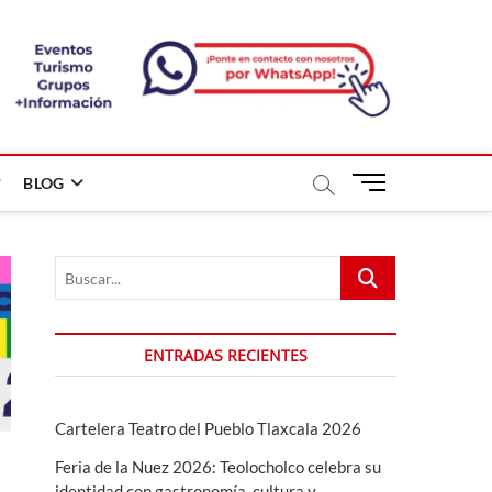
B
BLOG
o
t
ó
Buscar...
n
d
e
m
ENTRADAS RECIENTES
e
n
ú
Cartelera Teatro del Pueblo Tlaxcala 2026
Feria de la Nuez 2026: Teolocholco celebra su
identidad con gastronomía, cultura y