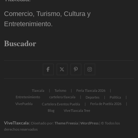
Comercio, Turismo, Cultura y
Entretenimiento.
Buscador
facebook
twitter
pinterest
instagram
Tlaxcala
Turismo
Feria Tlaxcala 2026
Entretenimiento
cartelera tlaxcala
Deportes
Política
VivePuebla
Feria de Puebla 2026
Cartelera Eventos Puebla
Blog
ViveTlaxcala Tree
ViveTlaxcala
| Diseñado por:
Theme Freesia
|
WordPress
| © Todos los
derechos reservados