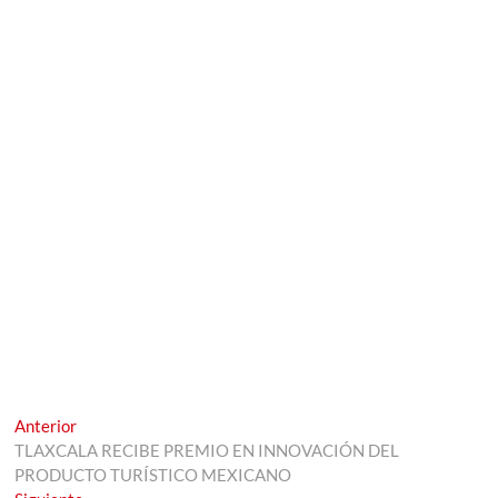
Navegación
Entrada
Anterior
anterior:
TLAXCALA RECIBE PREMIO EN INNOVACIÓN DEL
de
PRODUCTO TURÍSTICO MEXICANO
Entrada