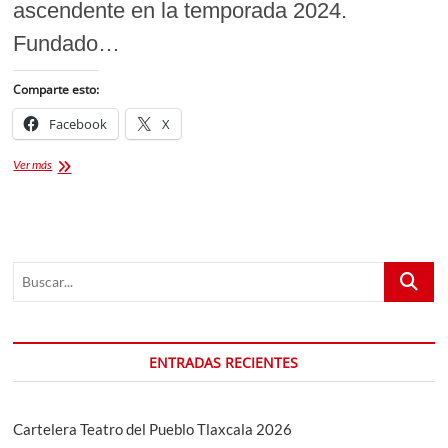
ascendente en la temporada 2024.
Fundado…
Comparte esto:
Facebook
X
Presentación
Ver más
del
Equipo
Coyotes
Tlaxcala
FC
Buscar...
y
la
Revelación
del
Nuevo
ENTRADAS RECIENTES
Uniforme
2024
Cartelera Teatro del Pueblo Tlaxcala 2026