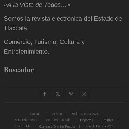
«A la Vista de Todos…»
Somos la revista electrónica del Estado de
Tlaxcala.
Comercio, Turismo, Cultura y
Entretenimiento.
Buscador
facebook
twitter
pinterest
instagram
Tlaxcala
Turismo
Feria Tlaxcala 2026
Entretenimiento
cartelera tlaxcala
Deportes
Política
VivePuebla
Feria de Puebla 2026
Cartelera Eventos Puebla