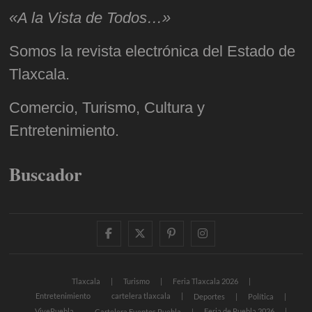
«A la Vista de Todos…»
Somos la revista electrónica del Estado de
Tlaxcala.
Comercio, Turismo, Cultura y
Entretenimiento.
Buscador
facebook
twitter
pinterest
instagram
Tlaxcala
Turismo
Feria Tlaxcala 2026
Entretenimiento
cartelera tlaxcala
Deportes
Política
VivePuebla
Feria de Puebla 2026
Cartelera Eventos Puebla