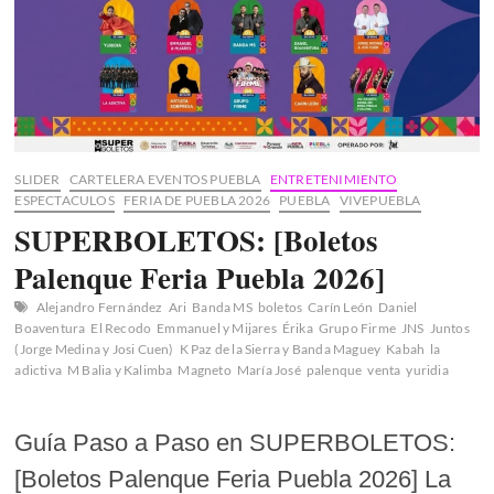
SLIDER
CARTELERA EVENTOS PUEBLA
ENTRETENIMIENTO
ESPECTACULOS
FERIA DE PUEBLA 2026
PUEBLA
VIVEPUEBLA
SUPERBOLETOS: [Boletos
Palenque Feria Puebla 2026]
Alejandro Fernández
Ari
Banda MS
boletos
Carín León
Daniel
Boaventura
El Recodo
Emmanuel y Mijares
Érika
Grupo Firme
JNS
Juntos
(Jorge Medina y Josi Cuen)
K Paz de la Sierra y Banda Maguey
Kabah
la
adictiva
M Balia y Kalimba
Magneto
María José
palenque
venta
yuridia
Guía Paso a Paso en SUPERBOLETOS:
[Boletos Palenque Feria Puebla 2026] La