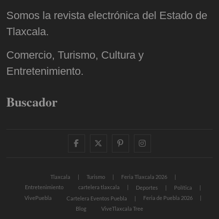
Somos la revista electrónica del Estado de
Tlaxcala.
Comercio, Turismo, Cultura y
Entretenimiento.
Buscador
facebook
twitter
pinterest
instagram
Tlaxcala
Turismo
Feria Tlaxcala 2026
Entretenimiento
cartelera tlaxcala
Deportes
Política
VivePuebla
Feria de Puebla 2026
Cartelera Eventos Puebla
Blog
ViveTlaxcala Tree