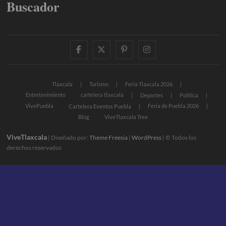
Buscador
facebook
twitter
pinterest
instagram
Tlaxcala
Turismo
Feria Tlaxcala 2026
Entretenimiento
cartelera tlaxcala
Deportes
Política
VivePuebla
Feria de Puebla 2026
Cartelera Eventos Puebla
Blog
ViveTlaxcala Tree
ViveTlaxcala
| Diseñado por:
Theme Freesia
|
WordPress
| © Todos los
derechos reservados