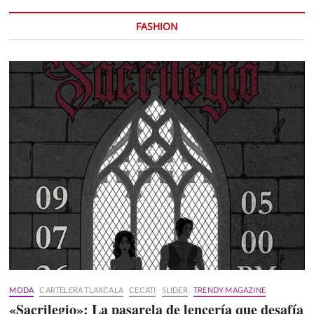
FASHION
MODA
CARTELERA TLAXCALA
CECATI
SLIDER
TRENDY MAGAZINE
«Sacrilegio»: La pasarela de lencería que desafía