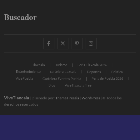
Buscador
facebook
twitter
pinterest
instagram
Tlaxcala
Turismo
Feria Tlaxcala 2026
Entretenimiento
cartelera tlaxcala
Deportes
Política
VivePuebla
Feria de Puebla 2026
Cartelera Eventos Puebla
Blog
ViveTlaxcala Tree
ViveTlaxcala
| Diseñado por:
Theme Freesia
|
WordPress
| © Todos los
derechos reservados