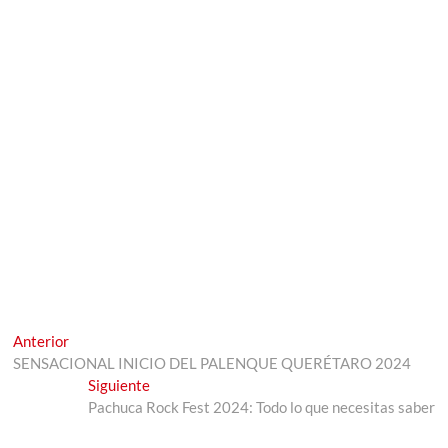
Navegación
Entrada
Anterior
anterior:
SENSACIONAL INICIO DEL PALENQUE QUERÉTARO 2024
de
Entrada
Siguiente
entradas
siguiente:
Pachuca Rock Fest 2024: Todo lo que necesitas saber