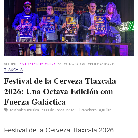
Lira:
Un
Tributo
a
la
Identidad
y
la
Literatura
en
su
SLIDER
ENTRETENIMIENTO
ESPECTACULOS
FÉLIDOS ROCK
LXV
TLAXCALA
Aniversario
Festival de la Cerveza Tlaxcala
2026: Una Octava Edición con
Fuerza Galáctica
festivales
musica
Plaza de Toros Jorge "El Ranchero" Aguilar
Festival de la Cerveza Tlaxcala 2026: