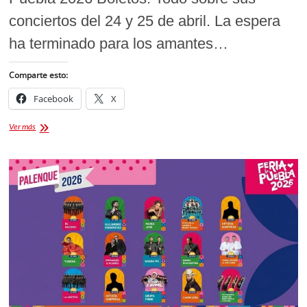
conciertos del 24 y 25 de abril. La espera
ha terminado para los amantes…
Comparte esto:
Facebook
X
Alejandro
Ver más
Fernández
en
el
Palenque
Puebla
2026
Boletos:
La
Guía
Definitiva
para
su
Presentación