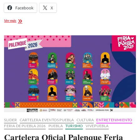
Facebook
X
SUPERBOLETOS:
Ver más
[Boletos
Palenque
Feria
Puebla
2026]
SLIDER
CARTELERA EVENTOS PUEBLA
CULTURA
ENTRETENIMIENTO
FERIA DE PUEBLA 2026
PUEBLA
TURISMO
VIVEPUEBLA
Cartelera Oficial Palenque Feria