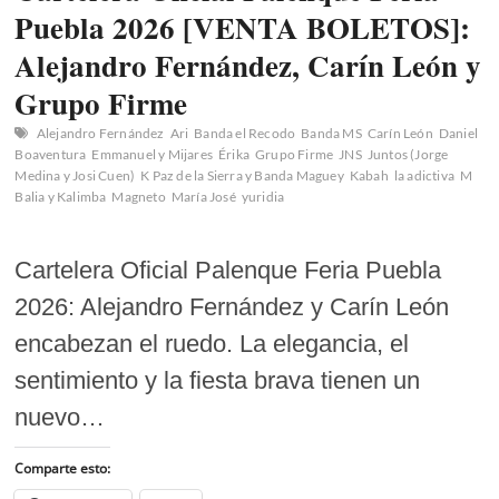
Puebla 2026 [VENTA BOLETOS]:
Alejandro Fernández, Carín León y
Grupo Firme
Alejandro Fernández
Ari
Banda el Recodo
Banda MS
Carín León
Daniel
Boaventura
Emmanuel y Mijares
Érika
Grupo Firme
JNS
Juntos (Jorge
Medina y Josi Cuen)
K Paz de la Sierra y Banda Maguey
Kabah
la adictiva
M
Balia y Kalimba
Magneto
María José
yuridia
Cartelera Oficial Palenque Feria Puebla
2026: Alejandro Fernández y Carín León
encabezan el ruedo. La elegancia, el
sentimiento y la fiesta brava tienen un
nuevo…
Comparte esto: