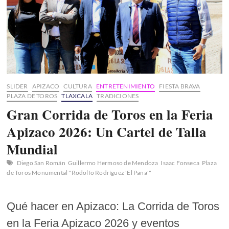
Escenario
Nacional
SLIDER
APIZACO
CULTURA
ENTRETENIMIENTO
FIESTA BRAVA
PLAZA DE TOROS
TLAXCALA
TRADICIONES
Gran Corrida de Toros en la Feria
Apizaco 2026: Un Cartel de Talla
Mundial
Diego San Román
Guillermo Hermoso de Mendoza
Isaac Fonseca
Plaza
de Toros Monumental "Rodolfo Rodríguez 'El Pana'"
Qué hacer en Apizaco: La Corrida de Toros
en la Feria Apizaco 2026 y eventos