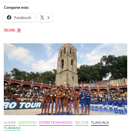
Comparte esto:
Facebook
X
Secretaría
Ver más
de
Seguridad
Ciudadana
refuerza
estrategias
de
prevención
y
mando
coordinado
en
Tlaxcala
SLIDER
DEPORTES
ENTRETENIMIENTO
SECTUR
TLAXCALA
TURISMO