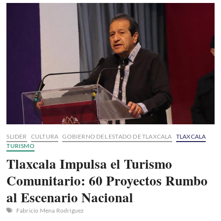
el
Volleyball
de
Playa
por
cuarta
ocasión:
Beach
Pro
Tour
Challenge
2026
SLIDER
CULTURA
GOBIERNO DEL ESTADO DE TLAXCALA
TLAXCALA
TURISMO
Tlaxcala Impulsa el Turismo
Comunitario: 60 Proyectos Rumbo
al Escenario Nacional
Fabricio Mena Rodríguez