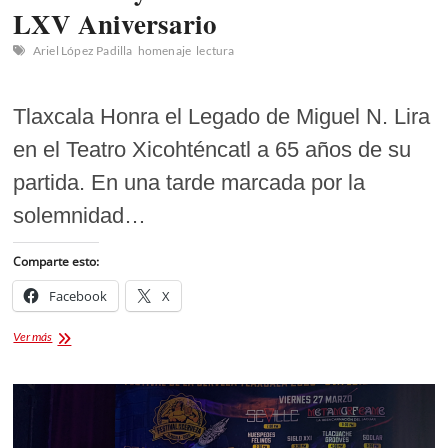
LXV Aniversario
Ariel López Padilla
homenaje
lectura
Tlaxcala Honra el Legado de Miguel N. Lira
en el Teatro Xicohténcatl a 65 años de su
partida. En una tarde marcada por la
solemnidad…
Comparte esto:
Facebook
X
Tlaxcala
Ver más
Honra
el
Legado
de
Miguel
N.