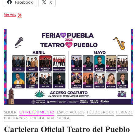
Facebook
X
Cartelera
Ver más
Oficial
Palenque
Feria
Puebla
2026
[VENTA
BOLETOS]:
Alejandro
Fernández,
Carín
León
y
Grupo
Firme
SLIDER
ENTRETENIMIENTO
ESPECTACULOS
FÉLIDOS ROCK
FERIA DE
PUEBLA 2026
PUEBLA
VIVEPUEBLA
Cartelera Oficial Teatro del Pueblo