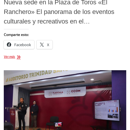
Nueva sede en la Plaza de Toros «El
Ranchero» El panorama de los eventos
culturales y recreativos en el…
Comparte esto:
Facebook
X
Festival
Ver más
de
la
Cerveza
Tlaxcala
2026:
Una
Octava
Edición
con
Fuerza
Galáctica