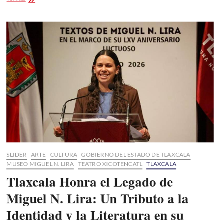
Oficial
Teatro
del
Pueblo
Feria
Puebla
2026:
Toto,
Calvin
Harris
y
Los
Tigres
del
Norte
SLIDER
ARTE
CULTURA
GOBIERNO DEL ESTADO DE TLAXCALA
MUSEO MIGUEL N. LIRA
TEATRO XICOTENCATL
TLAXCALA
Tlaxcala Honra el Legado de
Miguel N. Lira: Un Tributo a la
Identidad y la Literatura en su