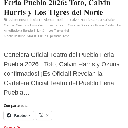
Feria Puebla 2026: Toto, Calvin
Harris y Los Tigres del Norte
Alameños de la Sierra
Alemán
belinda
Calvin Harris
Camila
Cristian
Castro
Cuisillos
Función de Lucha Libre
Guerras Sonoras
Kevin Roldán
La
Arrolladora Banda El Limón
Los Tigres del
Norte
matute
Morat
Ozuna
pesado
Toto
Cartelera Oficial Teatro del Pueblo Feria
Puebla 2026: ¡Toto, Calvin Harris y Ozuna
confirmados! ¡Es Oficial! Revelan la
Cartelera Oficial Teatro del Pueblo Feria
Puebla…
Comparte esto:
Facebook
X
Cartelera
Ver más