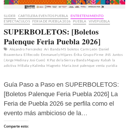
SLIDER
CARTELERA EVENTOS PUEBLA
ENTRETENIMIENTO
ESPECTACULOS
FERIA DE PUEBLA 2026
PUEBLA
VIVEPUEBLA
SUPERBOLETOS: [Boletos
Palenque Feria Puebla 2026]
Alejandro Fernández
Ari
Banda MS
boletos
Carín León
Daniel
Boaventura
El Recodo
Emmanuel y Mijares
Érika
Grupo Firme
JNS
Juntos
(Jorge Medina y Josi Cuen)
K Paz de la Sierra y Banda Maguey
Kabah
la
adictiva
M Balia y Kalimba
Magneto
María José
palenque
venta
yuridia
Guía Paso a Paso en SUPERBOLETOS:
[Boletos Palenque Feria Puebla 2026] La
Feria de Puebla 2026 se perfila como el
evento más ambicioso de la…
Comparte esto: