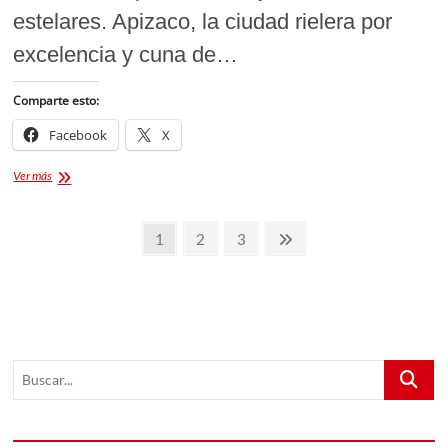
estelares. Apizaco, la ciudad rielera por
excelencia y cuna de…
Comparte esto:
Facebook
X
Gran
Ver más
Corrida
de
Paginación
Toros
Página
Página
Página
Página
1
2
3
en
de
siguiente
la
Feria
entradas
Apizaco
2026:
Un
Cartel
Buscar...
de
Talla
Mundial