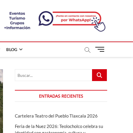
B
BLOG
o
t
ó
Buscar...
n
d
e
m
ENTRADAS RECIENTES
e
n
ú
Cartelera Teatro del Pueblo Tlaxcala 2026
Feria de la Nuez 2026: Teolocholco celebra su
identidad con gastronomía, cultura y