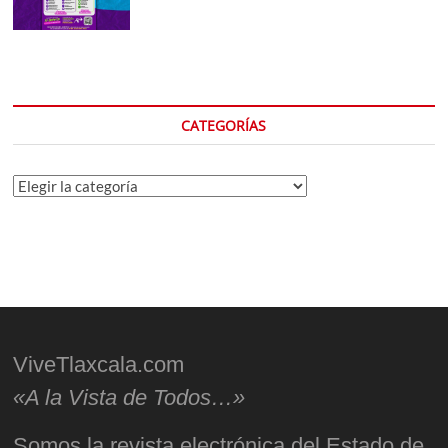
CATEGORÍAS
Categorías
ViveTlaxcala.com
«A la Vista de Todos…»
Somos la revista electrónica del Estado de