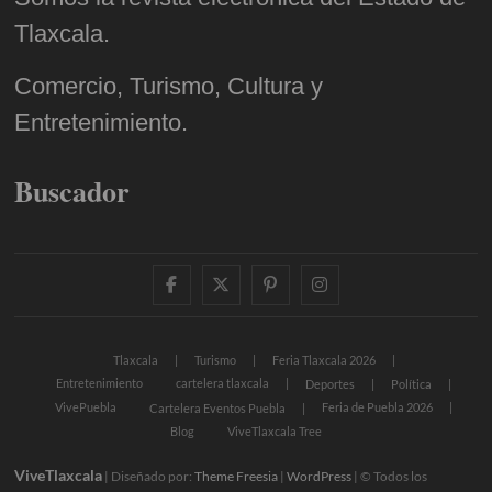
Tlaxcala.
Comercio, Turismo, Cultura y
Entretenimiento.
Buscador
facebook
twitter
pinterest
instagram
Tlaxcala
Turismo
Feria Tlaxcala 2026
Entretenimiento
cartelera tlaxcala
Deportes
Política
VivePuebla
Feria de Puebla 2026
Cartelera Eventos Puebla
Blog
ViveTlaxcala Tree
ViveTlaxcala
| Diseñado por:
Theme Freesia
|
WordPress
| © Todos los