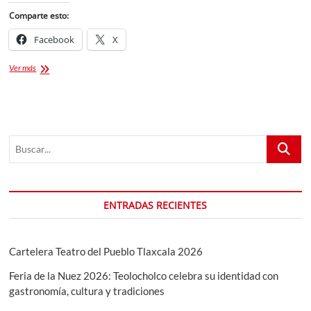
Comparte esto:
Facebook
X
Abre
Ver más
sus
puertas
Veracrucito
Bar
|
Buscar...
Ambiente
Familiar
ENTRADAS RECIENTES
Cartelera Teatro del Pueblo Tlaxcala 2026
Feria de la Nuez 2026: Teolocholco celebra su identidad con
gastronomía, cultura y tradiciones