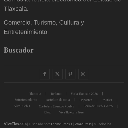
Tlaxcala.
Comercio, Turismo, Cultura y
Entretenimiento.
Buscador
facebook
twitter
pinterest
instagram
Tlaxcala
Turismo
Feria Tlaxcala 2026
Entretenimiento
cartelera tlaxcala
Deportes
Política
VivePuebla
Feria de Puebla 2026
Cartelera Eventos Puebla
Blog
ViveTlaxcala Tree
ViveTlaxcala
| Diseñado por:
Theme Freesia
|
WordPress
| © Todos los