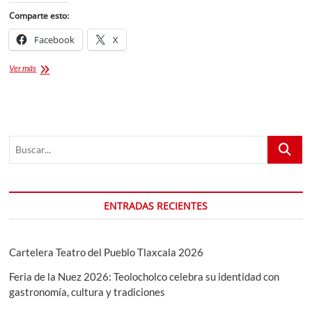
Comparte esto:
Facebook
X
Abre
Ver más
sus
puertas
Veracrucito
Bar
|
Buscar...
Ambiente
Familiar
ENTRADAS RECIENTES
Cartelera Teatro del Pueblo Tlaxcala 2026
Feria de la Nuez 2026: Teolocholco celebra su identidad con
gastronomía, cultura y tradiciones