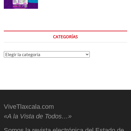
CATEGORÍAS
Categorías
ViveTlaxcala.com
«A la Vista de Todos…»
Somos la revista electrónica del Estado de