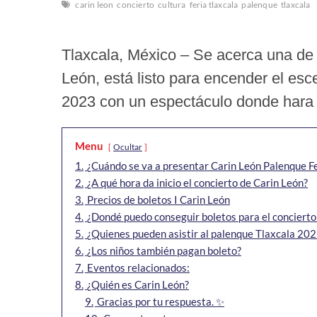
carin leon
concierto
cultura
feria tlaxcala
palenque
tlaxcala
Tlaxcala, México – Se acerca una de 
León, está listo para encender el esc
2023 con un espectáculo donde hara 
Menu
Ocultar
1.
¿Cuándo se va a presentar Carin León Palenque F
2.
¿A qué hora da inicio el concierto de Carin León?
3.
Precios de boletos I Carin León
4.
¿Dondé puedo conseguir boletos para el concierto
5.
¿Quienes pueden asistir al palenque Tlaxcala 20
6.
¿Los niños también pagan boleto?
7.
Eventos relacionados:
8.
¿Quién es Carin León?
9.
Gracias por tu respuesta. ✨