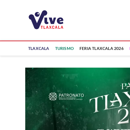
Saltar
al
ViveTlaxcala
contenido
A LA VISTA DE TODOS
TLAXCALA
TURISMO
FERIA TLAXCALA 2026