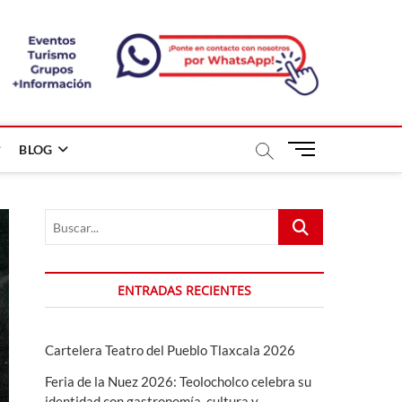
B
BLOG
o
t
ó
Buscar...
n
d
e
m
ENTRADAS RECIENTES
e
n
ú
Cartelera Teatro del Pueblo Tlaxcala 2026
Feria de la Nuez 2026: Teolocholco celebra su
identidad con gastronomía, cultura y