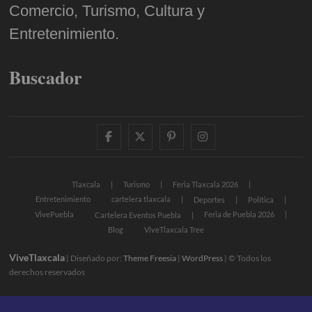
Comercio, Turismo, Cultura y
Entretenimiento.
Buscador
facebook
twitter
pinterest
instagram
Tlaxcala
Turismo
Feria Tlaxcala 2026
Entretenimiento
cartelera tlaxcala
Deportes
Política
VivePuebla
Feria de Puebla 2026
Cartelera Eventos Puebla
Blog
ViveTlaxcala Tree
ViveTlaxcala
| Diseñado por:
Theme Freesia
|
WordPress
| © Todos los
derechos reservados