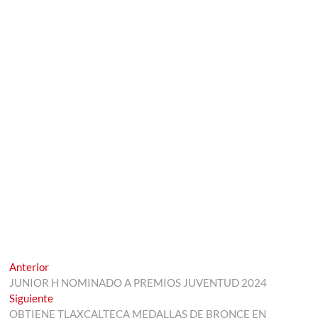
Navegación
Entrada
Anterior
anterior:
JUNIOR H NOMINADO A PREMIOS JUVENTUD 2024
de
Entrada
Siguiente
entradas
siguiente:
OBTIENE TLAXCALTECA MEDALLAS DE BRONCE EN