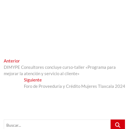
Navegación
Entrada
Anterior
anterior:
DIMYPE Consultores concluye curso-taller «Programa para
de
mejorar la atención y servicio al cliente»
entradas
Entrada
Siguiente
siguiente:
Foro de Proveeduría y Crédito Mujeres Tlaxcala 2024
Buscar...