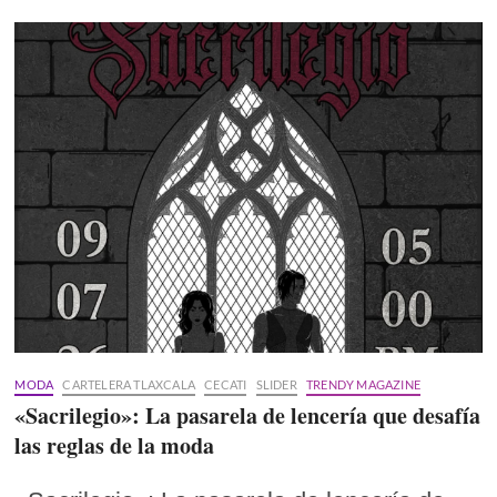
MODA
CARTELERA TLAXCALA
CECATI
SLIDER
TRENDY MAGAZINE
«Sacrilegio»: La pasarela de lencería que desafía
las reglas de la moda