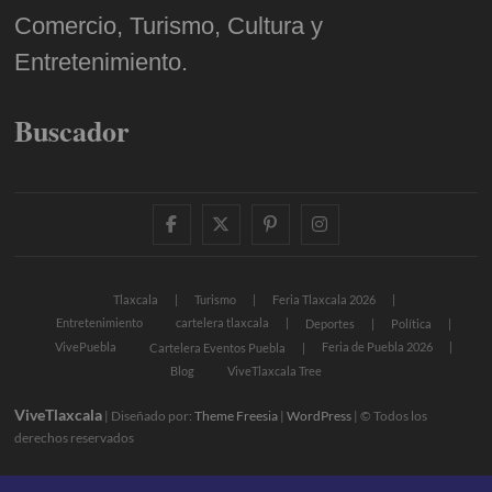
Comercio, Turismo, Cultura y
Entretenimiento.
Buscador
facebook
twitter
pinterest
instagram
Tlaxcala
Turismo
Feria Tlaxcala 2026
Entretenimiento
cartelera tlaxcala
Deportes
Política
VivePuebla
Feria de Puebla 2026
Cartelera Eventos Puebla
Blog
ViveTlaxcala Tree
ViveTlaxcala
| Diseñado por:
Theme Freesia
|
WordPress
| © Todos los
derechos reservados