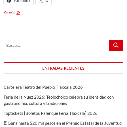
Facebook
X
2020
Ver más
es
tu
año
DEMUÉSTRALO
con
Buscar...
el
PREMIO
ESTATAL
DE
LA
ENTRADAS RECIENTES
JUVENTUD
Cartelera Teatro del Pueblo Tlaxcala 2026
Feria de la Nuez 2026: Teolocholco celebra su identidad con
gastronomía, cultura y tradiciones
Toptickets [Boletos Palenque Feria Tlaxcala] 2026
⏳ Gana hasta $20 mil pesos en el Premio Estatal de la Juventud