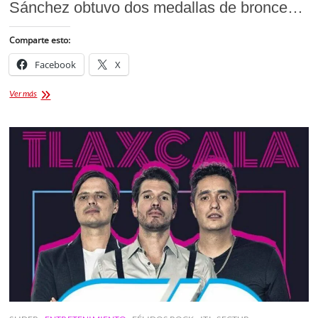
Sánchez obtuvo dos medallas de bronce…
Comparte esto:
Facebook
X
OBTIENE
Ver más
TLAXCALTECA
MEDALLAS
DE
BRONCE
EN
HONDURAS