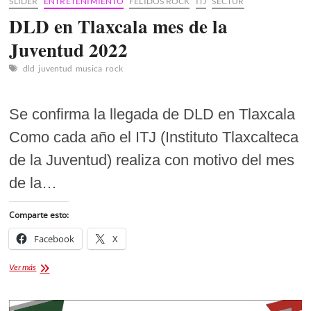
SLIDER
ENTRETENIMIENTO
FÉLIDOS ROCK
ITJ
SECTUR
DLD en Tlaxcala mes de la
Juventud 2022
dld
juventud
musica
rock
Se confirma la llegada de DLD en Tlaxcala
Como cada año el ITJ (Instituto Tlaxcalteca
de la Juventud) realiza con motivo del mes
de la…
Comparte esto:
Facebook
X
DLD
Ver más
en
Tlaxcala
mes