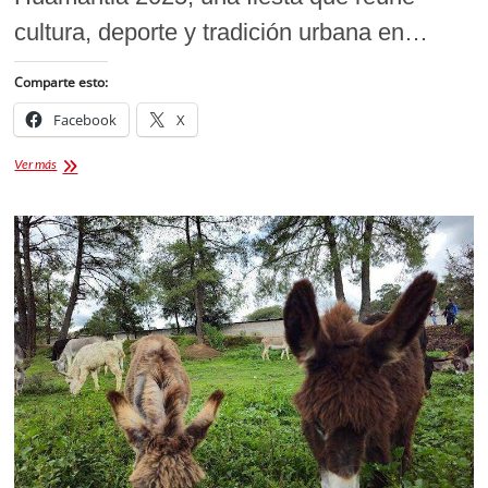
cultura, deporte y tradición urbana en…
Comparte esto:
Facebook
X
Feria
Ver más
de
Huamantla
2025:
Vive
la
cultura,
el
deporte
y
la
tradición
urbana
como
nunca
antes