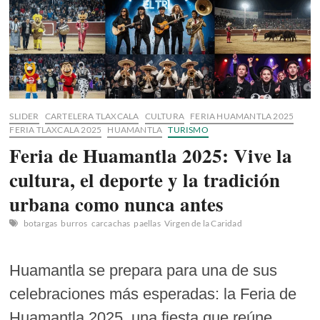
SLIDER
CARTELERA TLAXCALA
CULTURA
FERIA HUAMANTLA 2025
FERIA TLAXCALA 2025
HUAMANTLA
TURISMO
Feria de Huamantla 2025: Vive la
cultura, el deporte y la tradición
urbana como nunca antes
botargas
burros
carcachas
paellas
Virgen de la Caridad
Huamantla se prepara para una de sus
celebraciones más esperadas: la Feria de
Huamantla 2025, una fiesta que reúne