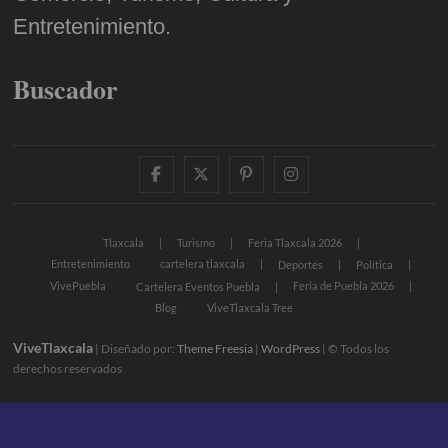
Entretenimiento.
Buscador
facebook
twitter
pinterest
instagram
Tlaxcala
Turismo
Feria Tlaxcala 2026
Entretenimiento
cartelera tlaxcala
Deportes
Política
VivePuebla
Feria de Puebla 2026
Cartelera Eventos Puebla
Blog
ViveTlaxcala Tree
ViveTlaxcala
| Diseñado por:
Theme Freesia
|
WordPress
| © Todos los
derechos reservados