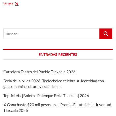
Santuario
Ver más
de
Burros
de
Tlaxcala
descubre
Buscar...
su
Encanto
con
mas
de
ENTRADAS RECIENTES
200
ejemplares
Cartelera Teatro del Pueblo Tlaxcala 2026
Feria de la Nuez 2026: Teolocholco celebra su identidad con
gastronomía, cultura y tradiciones
Toptickets [Boletos Palenque Feria Tlaxcala] 2026
⏳ Gana hasta $20 mil pesos en el Premio Estatal de la Juventud
Tlaxcala 2026