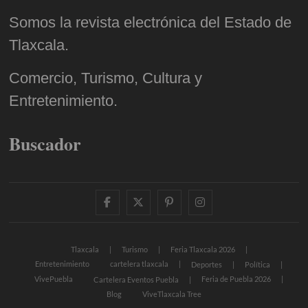
Somos la revista electrónica del Estado de
Tlaxcala.
Comercio, Turismo, Cultura y
Entretenimiento.
Buscador
facebook
twitter
pinterest
instagram
Tlaxcala
Turismo
Feria Tlaxcala 2026
Entretenimiento
cartelera tlaxcala
Deportes
Política
VivePuebla
Feria de Puebla 2026
Cartelera Eventos Puebla
Blog
ViveTlaxcala Tree