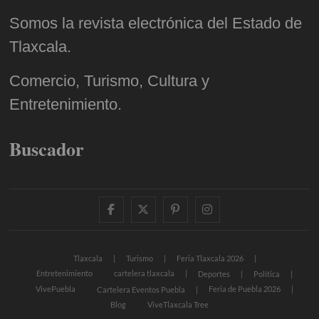
Somos la revista electrónica del Estado de
Tlaxcala.
Comercio, Turismo, Cultura y
Entretenimiento.
Buscador
facebook
twitter
pinterest
instagram
Tlaxcala
Turismo
Feria Tlaxcala 2026
Entretenimiento
cartelera tlaxcala
Deportes
Política
VivePuebla
Feria de Puebla 2026
Cartelera Eventos Puebla
Blog
ViveTlaxcala Tree