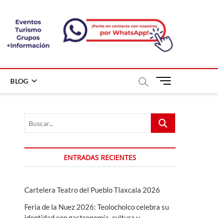
B
BLOG
o
t
ó
Buscar...
n
d
e
m
ENTRADAS RECIENTES
e
n
ú
Cartelera Teatro del Pueblo Tlaxcala 2026
Feria de la Nuez 2026: Teolocholco celebra su
identidad con gastronomía, cultura y