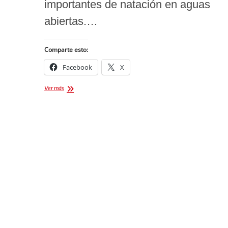
importantes de natación en aguas
abiertas.…
Comparte esto:
Facebook
X
Mujer
Ver más
Tlaxcalteca
Brilla
en
Competencia
de
Natación
en
Dubái