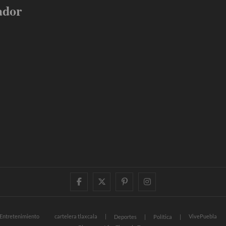
ador
facebook
twitter
pinterest
instagram
Entretenimiento
cartelera tlaxcala
VivePuebla
Deportes
Política