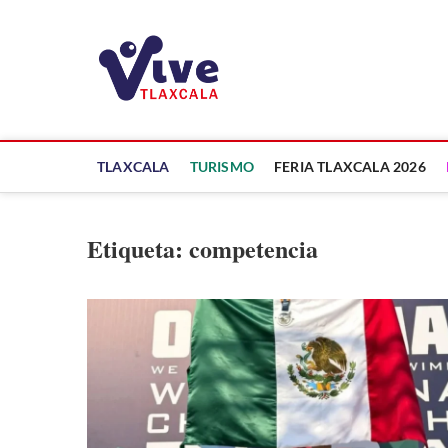
Saltar
al
ViveTlaxcala
contenido
A LA VISTA DE TODOS
TLAXCALA
TURISMO
FERIA TLAXCALA 2026
Etiqueta:
competencia