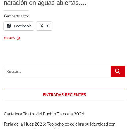
natación en aguas abiertas.…
Comparte esto:
Facebook
X
Mujer
Ver más
Tlaxcalteca
Brilla
en
Competencia
de
Buscar...
Natación
en
Dubái
ENTRADAS RECIENTES
Cartelera Teatro del Pueblo Tlaxcala 2026
Feria de la Nuez 2026: Teolocholco celebra su identidad con