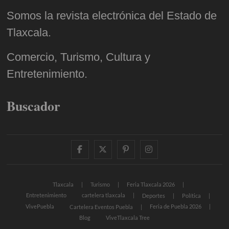
Somos la revista electrónica del Estado de
Tlaxcala.
Comercio, Turismo, Cultura y
Entretenimiento.
Buscador
facebook
twitter
pinterest
instagram
Tlaxcala
Turismo
Feria Tlaxcala 2026
Entretenimiento
cartelera tlaxcala
Deportes
Política
VivePuebla
Feria de Puebla 2026
Cartelera Eventos Puebla
Blog
ViveTlaxcala Tree