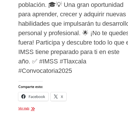
población. 🎓💡 Una gran oportunidad
para aprender, crecer y adquirir nuevas
habilidades que impulsarán tu desarroll
personal y profesional. 🌟 ¡No te quede
fuera! Participa y descubre todo lo que 
IMSS tiene preparado para ti en este
año. ✅ #IMSS #Tlaxcala
#Convocatoria2025
Comparte esto:
Facebook
X
IMSS
Ver más
ofrece
cursos
y