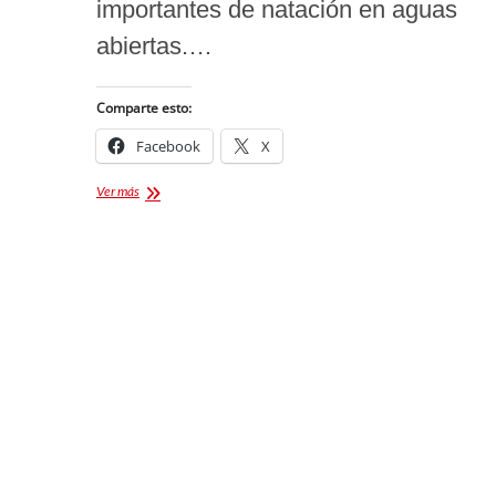
importantes de natación en aguas
abiertas.…
Comparte esto:
Facebook
X
Mujer
Ver más
Tlaxcalteca
Brilla
en
Competencia
de
Natación
en
Dubái