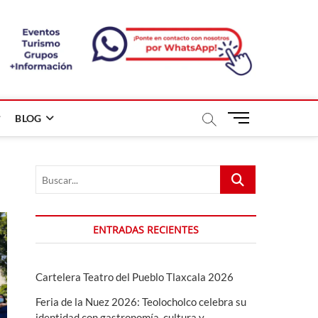
B
BLOG
o
t
ó
Buscar...
n
d
e
m
ENTRADAS RECIENTES
e
n
ú
Cartelera Teatro del Pueblo Tlaxcala 2026
Feria de la Nuez 2026: Teolocholco celebra su
identidad con gastronomía, cultura y