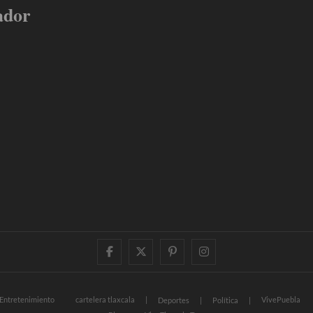
ador
facebook
twitter
pinterest
instagram
Entretenimiento
cartelera tlaxcala
VivePuebla
Deportes
Política