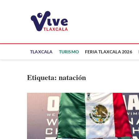
Saltar
al
ViveTlaxcala
contenido
A LA VISTA DE TODOS
TLAXCALA
TURISMO
FERIA TLAXCALA 2026
Etiqueta:
natación