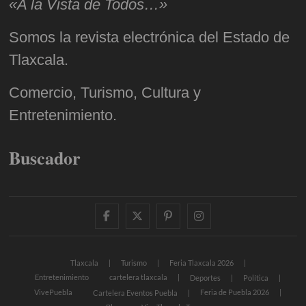
«A la Vista de Todos…»
Somos la revista electrónica del Estado de
Tlaxcala.
Comercio, Turismo, Cultura y
Entretenimiento.
Buscador
facebook
twitter
pinterest
instagram
Tlaxcala
Turismo
Feria Tlaxcala 2026
Entretenimiento
cartelera tlaxcala
Deportes
Política
VivePuebla
Feria de Puebla 2026
Cartelera Eventos Puebla