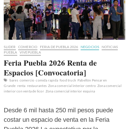
SLIDER
COMERCIO
FERIA DE PUEBLA 2026
NEGOCIOS
NOTICIAS
PUEBLA
VIVEPUEBLA
Feria Puebla 2026 Renta de
Espacios [Convocatoria]
bares
comercio
comida rapida
food truck
Pabellón Pensar en
Grande
renta
restaurantes
Zona comercial interior centro
Zona comercial
interior con venta de licor
Zona comercial interior esquina
Desde 6 mil hasta 250 mil pesos puede
costar un espacio de venta en la Feria