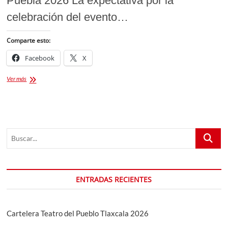
Puebla 2026 La expectativa por la
celebración del evento…
Comparte esto:
Facebook
X
Feria
Ver más
Puebla
2026
Renta
de
Espacios
Buscar...
[Convocatoria]
ENTRADAS RECIENTES
Cartelera Teatro del Pueblo Tlaxcala 2026