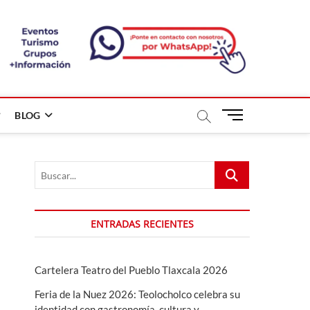
B
BLOG
o
t
ó
Buscar...
n
d
e
m
ENTRADAS RECIENTES
e
n
ú
Cartelera Teatro del Pueblo Tlaxcala 2026
Feria de la Nuez 2026: Teolocholco celebra su
identidad con gastronomía, cultura y