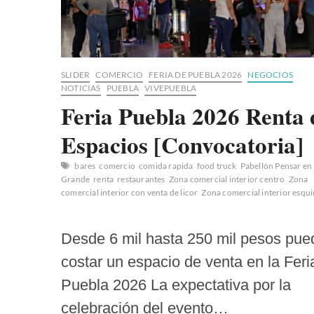
SLIDER
COMERCIO
FERIA DE PUEBLA 2026
NEGOCIOS
NOTICIAS
PUEBLA
VIVEPUEBLA
Feria Puebla 2026 Renta 
Espacios [Convocatoria]
bares
comercio
comida rapida
food truck
Pabellón Pensar en
Grande
renta
restaurantes
Zona comercial interior centro
Zona
comercial interior con venta de licor
Zona comercial interior esqu
Desde 6 mil hasta 250 mil pesos pue
costar un espacio de venta en la Feri
Puebla 2026 La expectativa por la
celebración del evento…