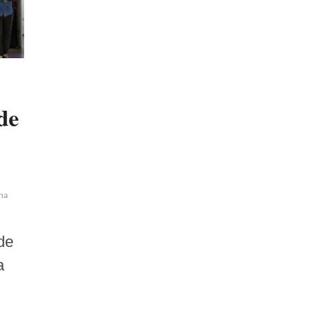
de
ina
de
a