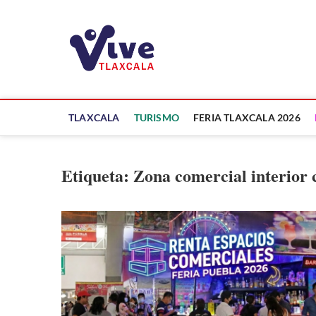
Saltar
al
ViveTlaxcala
contenido
A LA VISTA DE TODOS
TLAXCALA
TURISMO
FERIA TLAXCALA 2026
Etiqueta:
Zona comercial interior c