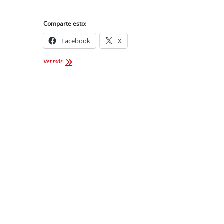
Comparte esto:
Facebook
X
Feria
Ver más
Puebla
2026
Renta
de
Espacios
[Convocatoria]