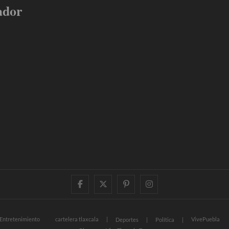
ador
facebook
twitter
pinterest
instagram
Entretenimiento
cartelera tlaxcala
VivePuebla
Deportes
Política