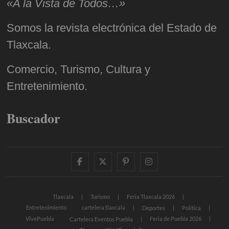
«A la Vista de Todos…»
Somos la revista electrónica del Estado de
Tlaxcala.
Comercio, Turismo, Cultura y
Entretenimiento.
Buscador
facebook
twitter
pinterest
instagram
Tlaxcala
Turismo
Feria Tlaxcala 2026
Entretenimiento
cartelera tlaxcala
Deportes
Política
VivePuebla
Feria de Puebla 2026
Cartelera Eventos Puebla