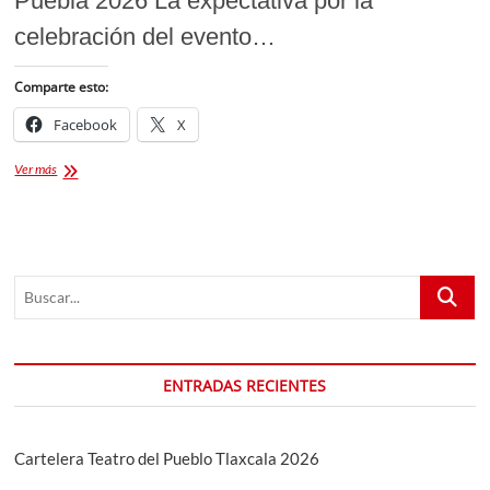
Puebla 2026 La expectativa por la
celebración del evento…
Comparte esto:
Facebook
X
Feria
Ver más
Puebla
2026
Renta
de
Espacios
Buscar...
[Convocatoria]
ENTRADAS RECIENTES
Cartelera Teatro del Pueblo Tlaxcala 2026