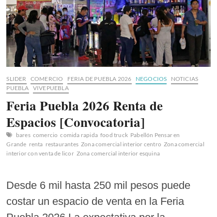
SLIDER
COMERCIO
FERIA DE PUEBLA 2026
NEGOCIOS
NOTICIAS
PUEBLA
VIVEPUEBLA
Feria Puebla 2026 Renta de
Espacios [Convocatoria]
bares
comercio
comida rapida
food truck
Pabellón Pensar en
Grande
renta
restaurantes
Zona comercial interior centro
Zona comercial
interior con venta de licor
Zona comercial interior esquina
Desde 6 mil hasta 250 mil pesos puede
costar un espacio de venta en la Feria