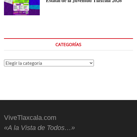
Estatal de la Juventud Tlaxcala 2026
CATEGORÍAS
Categorías
ViveTlaxcala.com
«A la Vista de Todos…»