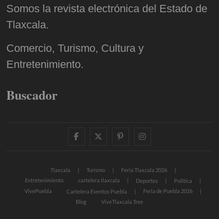
Somos la revista electrónica del Estado de
Tlaxcala.
Comercio, Turismo, Cultura y
Entretenimiento.
Buscador
facebook
twitter
pinterest
instagram
Tlaxcala
Turismo
Feria Tlaxcala 2026
Entretenimiento
cartelera tlaxcala
Deportes
Política
VivePuebla
Feria de Puebla 2026
Cartelera Eventos Puebla
Blog
ViveTlaxcala Tree