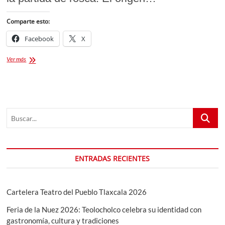
Comparte esto:
Facebook
X
Día
Ver más
de
Reyes:
¿Cuál
el
origen
Buscar...
de
partir
rosca
y
que
ENTRADAS RECIENTES
municipios
hacen
eventos?
Cartelera Teatro del Pueblo Tlaxcala 2026
Feria de la Nuez 2026: Teolocholco celebra su identidad con
gastronomía, cultura y tradiciones