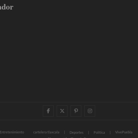
ador
facebook
twitter
pinterest
instagram
Entretenimiento
cartelera tlaxcala
VivePuebla
Deportes
Política