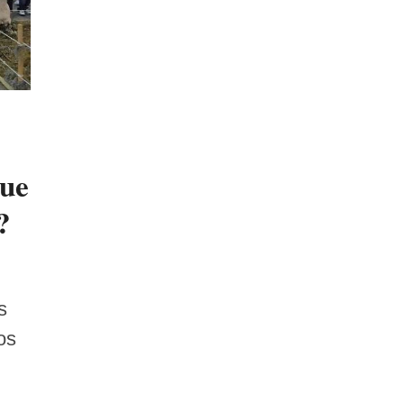
que
?
s
os