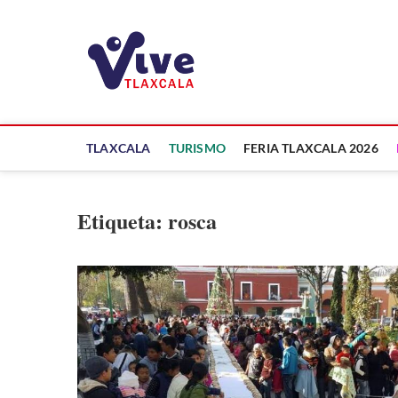
Saltar
al
ViveTlaxcala
contenido
A LA VISTA DE TODOS
TLAXCALA
TURISMO
FERIA TLAXCALA 2026
Etiqueta:
rosca