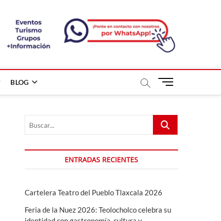
B
BLOG
o
t
ó
Buscar...
n
d
e
m
ENTRADAS RECIENTES
e
n
ú
Cartelera Teatro del Pueblo Tlaxcala 2026
Feria de la Nuez 2026: Teolocholco celebra su
identidad con gastronomía, cultura y