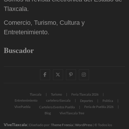
Tlaxcala.
Comercio, Turismo, Cultura y
Entretenimiento.
Buscador
facebook
twitter
pinterest
instagram
Tlaxcala
Turismo
Feria Tlaxcala 2026
Entretenimiento
cartelera tlaxcala
Deportes
Política
VivePuebla
Feria de Puebla 2026
Cartelera Eventos Puebla
Blog
ViveTlaxcala Tree
ViveTlaxcala
| Diseñado por:
Theme Freesia
|
WordPress
| © Todos los