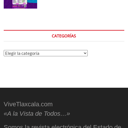
CATEGORÍAS
Categorías
ViveTlaxcala.com
«A la Vista de Todos…»
Somos la revista electrónica del Estado de