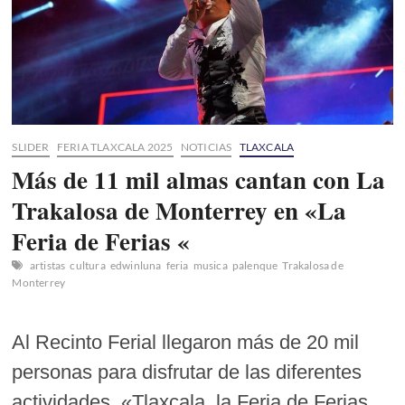
SLIDER
FERIA TLAXCALA 2025
NOTICIAS
TLAXCALA
Más de 11 mil almas cantan con La
Trakalosa de Monterrey en «La
Feria de Ferias «
artistas
cultura
edwinluna
feria
musica
palenque
Trakalosa de
Monterrey
Al Recinto Ferial llegaron más de 20 mil
personas para disfrutar de las diferentes
actividades. «Tlaxcala, la Feria de Ferias