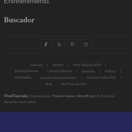
Entretenimiento.
Buscador
facebook
twitter
pinterest
instagram
Tlaxcala
Turismo
Feria Tlaxcala 2026
Entretenimiento
cartelera tlaxcala
Deportes
Política
VivePuebla
Feria de Puebla 2026
Cartelera Eventos Puebla
Blog
ViveTlaxcala Tree
ViveTlaxcala
| Diseñado por:
Theme Freesia
|
WordPress
| © Todos los
derechos reservados