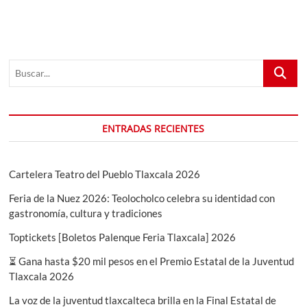
TRAKALOSA,
EN
EL
TEATRO
DEL
Buscar...
PUEBLO
DE
LA
FERIA
DE
ENTRADAS RECIENTES
TLAXCALA
2024
!
Cartelera Teatro del Pueblo Tlaxcala 2026
Feria de la Nuez 2026: Teolocholco celebra su identidad con
gastronomía, cultura y tradiciones
Toptickets [Boletos Palenque Feria Tlaxcala] 2026
⏳ Gana hasta $20 mil pesos en el Premio Estatal de la Juventud
Tlaxcala 2026
La voz de la juventud tlaxcalteca brilla en la Final Estatal de