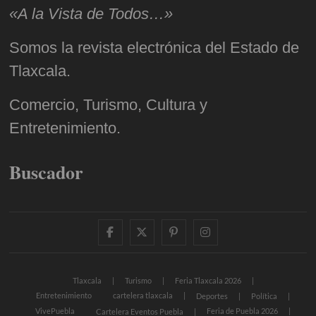
«A la Vista de Todos…»
Somos la revista electrónica del Estado de
Tlaxcala.
Comercio, Turismo, Cultura y
Entretenimiento.
Buscador
facebook
twitter
pinterest
instagram
Tlaxcala
Turismo
Feria Tlaxcala 2026
Entretenimiento
cartelera tlaxcala
Deportes
Política
VivePuebla
Feria de Puebla 2026
Cartelera Eventos Puebla