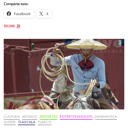
Comparte esto:
Facebook
X
Andrea
Ver más
Meza:
La
mexicana
Miss
Universo
2021
CULTURA
APIZACO
DEPORTES
ENTRETENIMIENTO
HUAMANTLA
SLIDER
TLAXCALA
TLAXCO