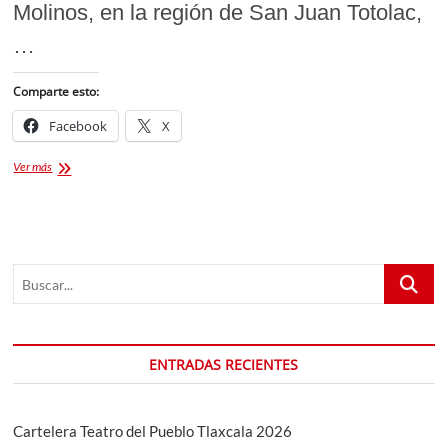
Molinos, en la región de San Juan Totolac,
…
Comparte esto:
Facebook
X
2do
Ver más
Trekking
Los
Molinos
Tlaxcala
[Fotogalería]
Buscar...
ENTRADAS RECIENTES
Cartelera Teatro del Pueblo Tlaxcala 2026