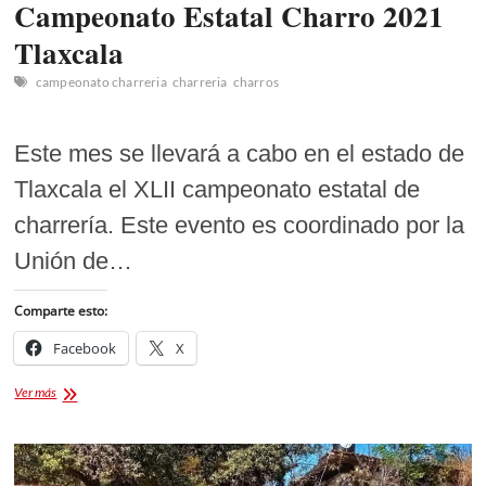
Campeonato Estatal Charro 2021
Tlaxcala
campeonato charreria
charreria
charros
Este mes se llevará a cabo en el estado de
Tlaxcala el XLII campeonato estatal de
charrería. Este evento es coordinado por la
Unión de…
Comparte esto:
Facebook
X
Campeonato
Ver más
Estatal
Charro
2021
Tlaxcala