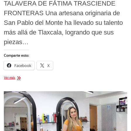
TALAVERA DE FÁTIMA TRASCIENDE
FRONTERAS Una artesana originaria de
San Pablo del Monte ha llevado su talento
más allá de Tlaxcala, logrando que sus
piezas…
Comparte esto:
Facebook
X
Talavera
Ver más
Tlaxcalteca:
El
Arte
que
Trasciende
Fronteras
y
Conquista
Europa