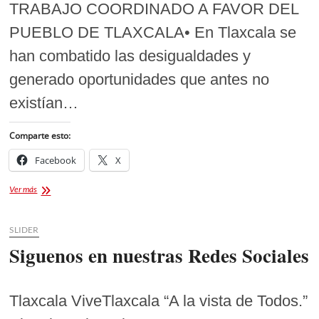
TRABAJO COORDINADO A FAVOR DEL
PUEBLO DE TLAXCALA• En Tlaxcala se
han combatido las desigualdades y
generado oportunidades que antes no
existían…
Comparte esto:
Facebook
X
Claudia
Ver más
Sheinbaum
Anuncia
Nuevas
SLIDER
Universidades
Siguenos en nuestras Redes Sociales
y
Proyectos
para
Impulsar
Tlaxcala ViveTlaxcala “A la vista de Todos.”
el
Desarrollo