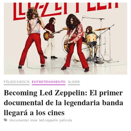
arte
moda
y
música
FÉLIDOS ROCK
ENTRETENIMIENTO
SLIDER
Becoming Led Zeppelin: El primer
documental de la legendaria banda
llegará a los cines
documental
imax
led zeppelin
pelicula