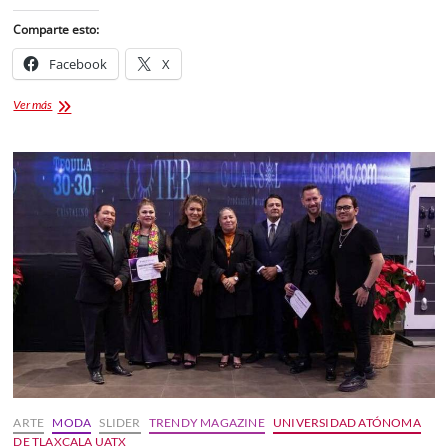
Comparte esto:
Facebook
X
FOMTLAX
Ver más
OTORGÓ
MÁS
DE
MIL
300
CRÉDITOS
A
MIPYMES
DE
TLAXCALA
EN
2024
ARTE
MODA
SLIDER
TRENDY MAGAZINE
UNIVERSIDAD ATÓNOMA
DE TLAXCALA UATX