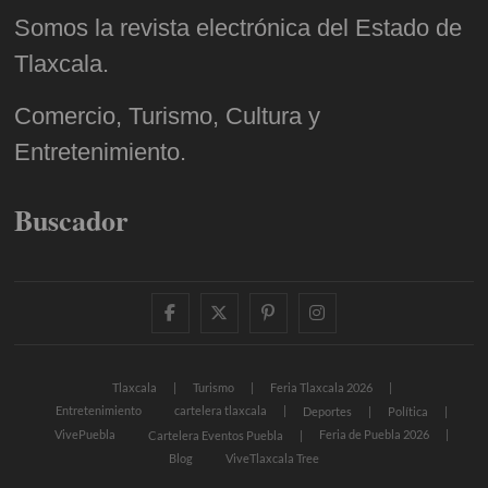
Somos la revista electrónica del Estado de
Tlaxcala.
Comercio, Turismo, Cultura y
Entretenimiento.
Buscador
facebook
twitter
pinterest
instagram
Tlaxcala
Turismo
Feria Tlaxcala 2026
Entretenimiento
cartelera tlaxcala
Deportes
Política
VivePuebla
Feria de Puebla 2026
Cartelera Eventos Puebla
Blog
ViveTlaxcala Tree