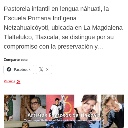
Pastorela infantil en lengua náhuatl, la
Escuela Primaria Indígena
Netzahualcóyotl, ubicada en La Magdalena
Tlaltelulco, Tlaxcala, se distingue por su
compromiso con la preservación y…
Comparte esto:
Facebook
X
La
Ver más
Magia
de
la
Navidad
en
Náhuatl:
Pastorela
Infantil
de