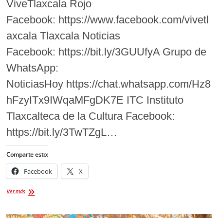
ViveTlaxcala Rojo
de
Tlaxcala
Facebook: https://www.facebook.com/vivetl
axcala Tlaxcala Noticias
Facebook: https://bit.ly/3GUUfyA Grupo de
WhatsApp:
NoticiasHoy https://chat.whatsapp.com/Hz8
hFzyITx9IWqaMFgDK7E ITC Instituto
Tlaxcalteca de la Cultura Facebook:
https://bit.ly/3TwTZgL…
Comparte esto:
Facebook
X
Siguenos
Ver más
en
nuestras
Redes