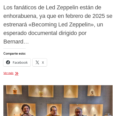
Los fanáticos de Led Zeppelin están de
enhorabuena, ya que en febrero de 2025 se
estrenará «Becoming Led Zeppelin», un
esperado documental dirigido por
Bernard…
Comparte esto:
Facebook
X
Becoming
Ver más
Led
Zeppelin:
El
primer
documental
de
la
legendaria
banda