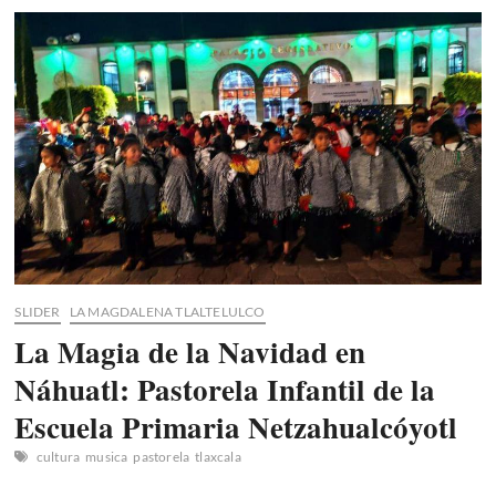
Instalan
Comité
Pro-
Museo
2024
SLIDER
LA MAGDALENA TLALTELULCO
La Magia de la Navidad en
Náhuatl: Pastorela Infantil de la
Escuela Primaria Netzahualcóyotl
cultura
musica
pastorela
tlaxcala