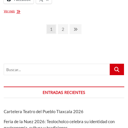
Artistas
Ver más
Famosos
de
Paginación
Tlaxcala:
Página
Página
Página
1
2
Talento
de
siguiente
que
Brilla
entradas
en
el
Escenario
Nacional
Buscar...
e
Internacional
ENTRADAS RECIENTES
Cartelera Teatro del Pueblo Tlaxcala 2026
Feria de la Nuez 2026: Teolocholco celebra su identidad con
gastronomía, cultura y tradiciones