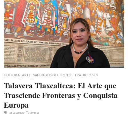
Sociales
CULTURA
ARTE
SAN PABLO DEL MONTE
TRADICIONES
Talavera Tlaxcalteca: El Arte que
Trasciende Fronteras y Conquista
Europa
artesanos
Talavera