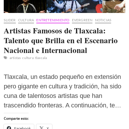
la
Escuela
Primaria
Netzahualcóyotl
SLIDER
CULTURA
ENTRETENIMIENTO
EVERGREEN
NOTICIAS
Artistas Famosos de Tlaxcala:
Talento que Brilla en el Escenario
Nacional e Internacional
artistas
cultura
tlaxcala
Tlaxcala, un estado pequeño en extensión
pero gigante en cultura y tradición, ha sido
cuna de talentosos artistas que han
trascendido fronteras. A continuación, te…
Comparte esto:
Facebook
X