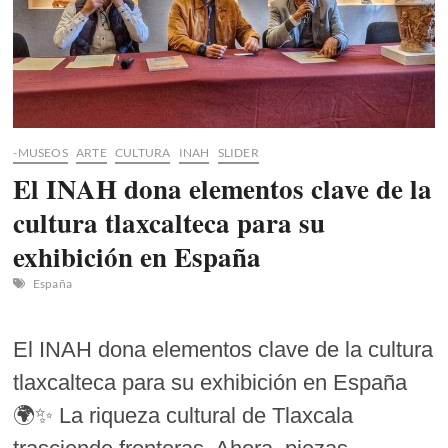
llegará
a
los
cines
-MUSEOS
ARTE
CULTURA
INAH
SLIDER
El INAH dona elementos clave de la
cultura tlaxcalteca para su
exhibición en España
España
El INAH dona elementos clave de la cultura
tlaxcalteca para su exhibición en España
🌍✨ La riqueza cultural de Tlaxcala