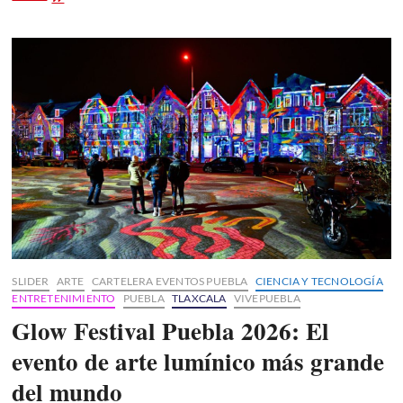
Tlaxcala
se
proyecta
en
España
SLIDER
ARTE
CARTELERA EVENTOS PUEBLA
CIENCIA Y TECNOLOGÍA
ENTRETENIMIENTO
PUEBLA
TLAXCALA
VIVEPUEBLA
Glow Festival Puebla 2026: El
evento de arte lumínico más grande
del mundo