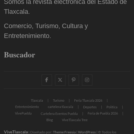
Somos la revista electrónica del Estado de
Tlaxcala.
Comercio, Turismo, Cultura y
Entretenimiento.
Buscador
facebook
twitter
pinterest
instagram
Tlaxcala
Turismo
Feria Tlaxcala 2026
Entretenimiento
cartelera tlaxcala
Deportes
Política
VivePuebla
Feria de Puebla 2026
Cartelera Eventos Puebla
Blog
ViveTlaxcala Tree
ViveTlaxcala
| Diseñado por:
Theme Freesia
|
WordPress
| © Todos los