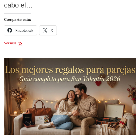
cabo el…
Comparte esto:
Facebook
X
Concierto
Ver más
de
Marco
Antonio
Solís
en
Tlaxcala:
Gratitud
Tour
2026