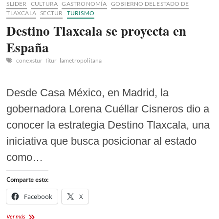
SLIDER
CULTURA
GASTRONOMÍA
GOBIERNO DEL ESTADO DE
TLAXCALA
SECTUR
TURISMO
Destino Tlaxcala se proyecta en
España
conexstur
fitur
lametropolitana
Desde Casa México, en Madrid, la
gobernadora Lorena Cuéllar Cisneros dio a
conocer la estrategia Destino Tlaxcala, una
iniciativa que busca posicionar al estado
como…
Comparte esto:
Facebook
X
Destino
Ver más