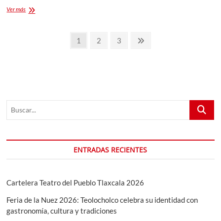
🎉
Ver más
¡Cartelera
Oficial:
Paginación
Feria
Página
Página
Página
Página
1
2
3
de
de
siguiente
Zacatelco
2026!
entradas
🎡
Buscar...
ENTRADAS RECIENTES
Cartelera Teatro del Pueblo Tlaxcala 2026
Feria de la Nuez 2026: Teolocholco celebra su identidad con
gastronomía, cultura y tradiciones