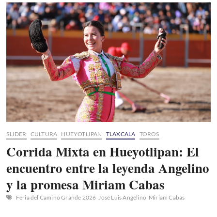
en
Puebla
2026:
Fechas,
Boletos
y
Todo
lo
que
debes
saber
SLIDER
CULTURA
HUEYOTLIPAN
TLAXCALA
TOROS
Corrida Mixta en Hueyotlipan: El
encuentro entre la leyenda Angelino
y la promesa Miriam Cabas
Feria del Camino Grande 2026
José Luis Angelino
Miriam Cabas