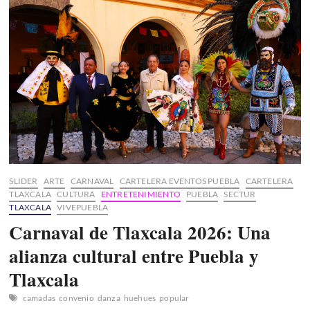
parejas
San
Valentín:
Guía
completa
2026
SLIDER
ARTE
CARNAVAL
CARTELERA EVENTOS PUEBLA
CARTELERA
TLAXCALA
CULTURA
ENTRETENIMIENTO
PUEBLA
SECTUR
TLAXCALA
VIVEPUEBLA
Carnaval de Tlaxcala 2026: Una
alianza cultural entre Puebla y
Tlaxcala
camadas
convenio
danza
huehues
popular