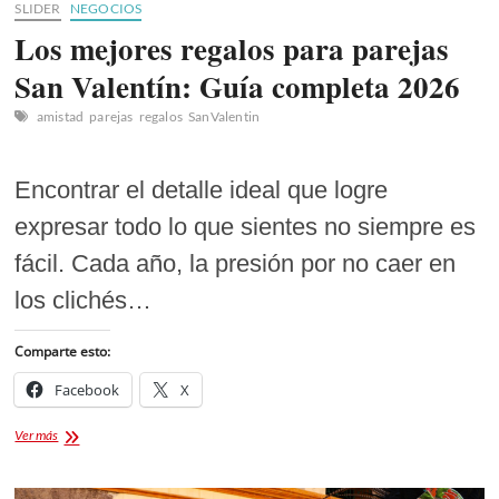
SLIDER
NEGOCIOS
Los mejores regalos para parejas
San Valentín: Guía completa 2026
amistad
parejas
regalos
SanValentin
Encontrar el detalle ideal que logre
expresar todo lo que sientes no siempre es
fácil. Cada año, la presión por no caer en
los clichés…
Comparte esto:
Facebook
X
Los
Ver más
mejores
regalos
para