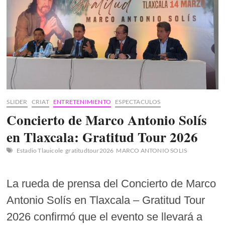
la
leyenda
Angelino
y
la
promesa
Miriam
Cabas
SLIDER
CRIAT
ENTRETENIMIENTO
ESPECTACULOS
Concierto de Marco Antonio Solís
en Tlaxcala: Gratitud Tour 2026
Estadio Tlauicole
gratitudtour2026
MARCO ANTONIO SOLIS
La rueda de prensa del Concierto de Marco
Antonio Solís en Tlaxcala – Gratitud Tour
2026 confirmó que el evento se llevará a