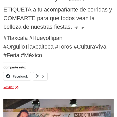
ETIQUETA a tu acompañante de corridas y
COMPARTE para que todos vean la
belleza de nuestras fiestas. 🤜🤛
#Tlaxcala #Hueyotlipan
#OrgulloTlaxcalteca #Toros #CulturaViva
#Feria #México
Comparte esto:
Facebook
X
Corrida
Ver más
Mixta
en
Hueyotlipan:
El
encuentro
entre