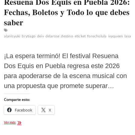
Resuena Dos Equis en Puebla 2026:
Fechas, Boletos y Todo lo que debes
saber
alanisyuki
brytiago
deiv
delarose
destino
eticket
forocholula
ivyqueen
lasant
¡La espera terminó! El festival Resuena
Dos Equis en Puebla regresa este 2026
para apoderarse de la escena musical con
una propuesta que promete superar…
Comparte esto:
Facebook
X
Resuena
Ver más
Dos
Equis