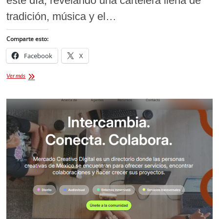
este día, revelando una cartelera llena de
tradición, música y el…
Comparte esto:
Facebook
X
Programa
Ver más
Carnaval
de
Tlaxcala
2026