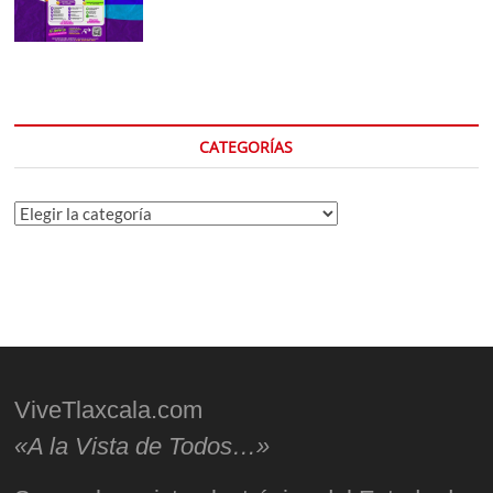
CATEGORÍAS
Categorías
ViveTlaxcala.com
«A la Vista de Todos…»