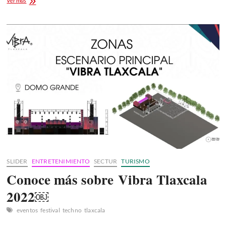
Ver más
Kolor’s:
Ilustraciones
que
querrás
tener
SLIDER
ENTRETENIMIENTO
SECTUR
TURISMO
Conoce más sobre Vibra Tlaxcala
2022￼
eventos
festival
techno
tlaxcala