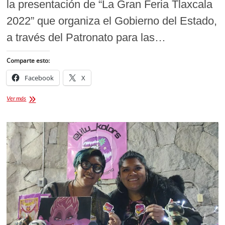
la presentación de “La Gran Feria Tlaxcala
2022” que organiza el Gobierno del Estado,
a través del Patronato para las…
Comparte esto:
Facebook
X
Feria
Ver más
Tlaxcala
2022
llena
de
sorpresas