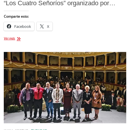
“Los Cuatro Señoríos” organizado por…
Comparte esto:
Facebook
X
“Hornets
Ver más
Huamantla”
🐝
logran
el
segundo
Lugar
🥈
en
el
Torneo
estatal
de
“Los
Cuatro
Señoríos”