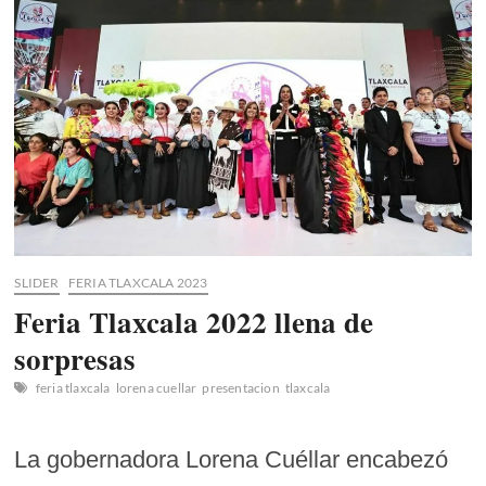
DEL
TURISMO
CON
CICLO
DE
CONFERENCIAS
SLIDER
FERIA TLAXCALA 2023
Feria Tlaxcala 2022 llena de
sorpresas
feria tlaxcala
lorena cuellar
presentacion
tlaxcala
La gobernadora Lorena Cuéllar encabezó