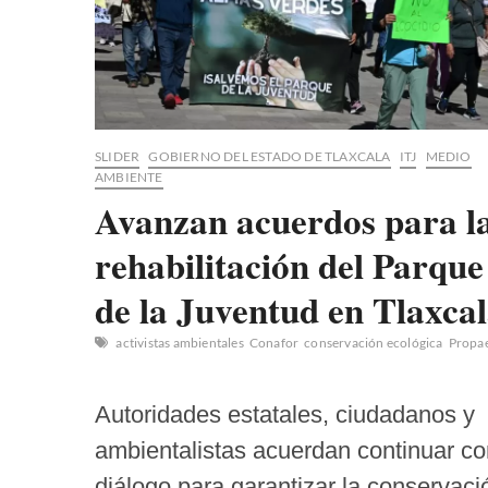
SLIDER
GOBIERNO DEL ESTADO DE TLAXCALA
ITJ
MEDIO
AMBIENTE
Avanzan acuerdos para l
rehabilitación del Parque
de la Juventud en Tlaxca
activistas ambientales
Conafor
conservación ecológica
Propa
Autoridades estatales, ciudadanos y
ambientalistas acuerdan continuar co
diálogo para garantizar la conservaci