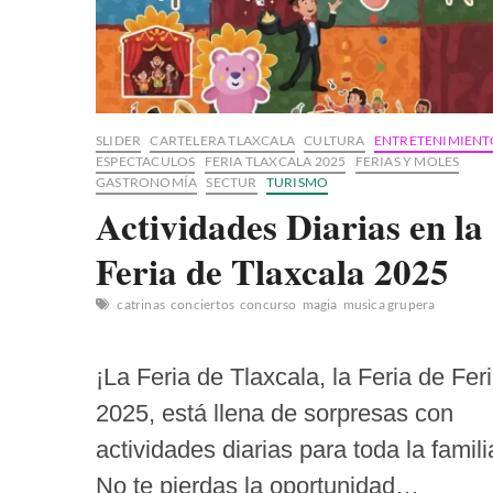
SLIDER
CARTELERA TLAXCALA
CULTURA
ENTRETENIMIENT
ESPECTACULOS
FERIA TLAXCALA 2025
FERIAS Y MOLES
GASTRONOMÍA
SECTUR
TURISMO
Actividades Diarias en la
Feria de Tlaxcala 2025
catrinas
conciertos
concurso
magia
musica grupera
¡La Feria de Tlaxcala, la Feria de Fer
2025, está llena de sorpresas con
actividades diarias para toda la famili
No te pierdas la oportunidad…