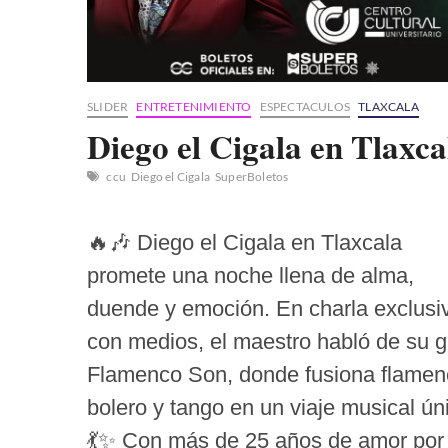
SLIDER
ENTRETENIMIENTO
ESPECTACULOS
TLAXCALA
Diego el Cigala en Tlaxca
ccu
Diego el Cigala
SuperBoletos
🔥🎶 Diego el Cigala en Tlaxcala
promete una noche llena de alma,
duende y emoción. En charla exclusi
con medios, el maestro habló de su g
Flamenco Son, donde fusiona flamen
bolero y tango en un viaje musical ún
💃✨ Con más de 25 años de amor por