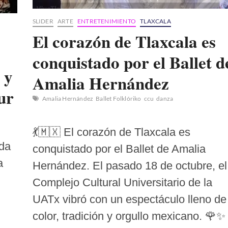
SLIDER
ARTE
ENTRETENIMIENTO
TLAXCALA
El corazón de Tlaxcala es
conquistado por el Ballet d
 y
Amalia Hernández
ur
Amalia Hernández
Ballet Folklóriko
ccu
danza
💃🇲🇽 El corazón de Tlaxcala es
ada
conquistado por el Ballet de Amalia
a
Hernández. El pasado 18 de octubre, el
Complejo Cultural Universitario de la
UATx vibró con un espectáculo lleno de
color, tradición y orgullo mexicano. 🌹✨