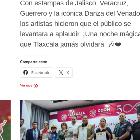
Con estampas de Jalisco, Veracruz,
Guerrero y la icónica Danza del Venado
los artistas hicieron que el público se
levantara a aplaudir. ¡Una noche mágic
que Tlaxcala jamás olvidará! 🎶❤️
Comparte esto:
Facebook
X
El
Ver más
corazón
de
Tlaxcala
es
conquistado
por
el
Ballet
de