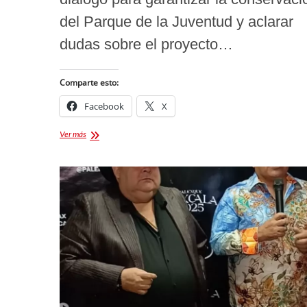
del Parque de la Juventud y aclarar
dudas sobre el proyecto…
Comparte esto:
Facebook
X
Avanzan
Ver más
acuerdos
para
la
rehabilitación
del
Parque
de
la
Juventud
en
Tlaxcala