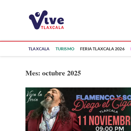
Saltar
al
ViveTlaxcala
contenido
A LA VISTA DE TODOS
TLAXCALA
TURISMO
FERIA TLAXCALA 2026
Mes:
octubre 2025