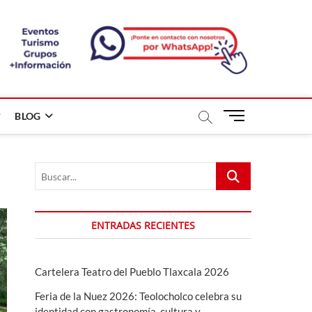
B
BLOG
o
t
ó
Buscar...
n
d
e
m
ENTRADAS RECIENTES
e
n
ú
Cartelera Teatro del Pueblo Tlaxcala 2026
Feria de la Nuez 2026: Teolocholco celebra su
identidad con gastronomía, cultura y