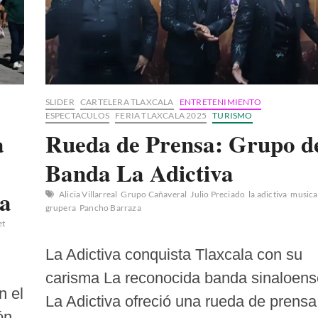
SLIDER
CARTELERA TLAXCALA
ENTRETENIMIENTO
ESPECTACULOS
FERIA TLAXCALA 2025
TURISMO
a
Rueda de Prensa: Grupo d
Banda La Adictiva
la
Alicia Villarreal
Grupo Cañaveral
Julio Preciado
la adictiva
musica
grupera
Pancho Barraza
et
La Adictiva conquista Tlaxcala con su
carisma La reconocida banda sinaloens
n el
La Adictiva ofreció una rueda de prensa
ón