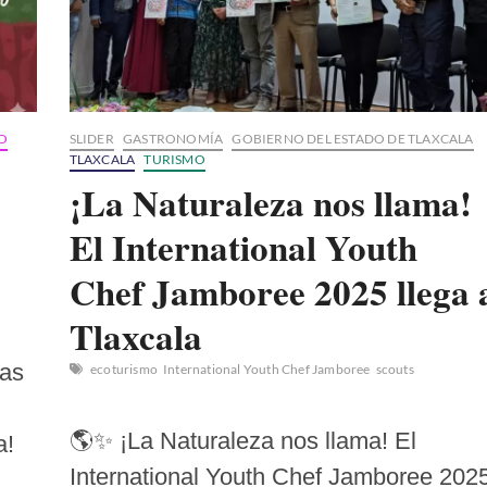
Amalia
Hernández
O
SLIDER
GASTRONOMÍA
GOBIERNO DEL ESTADO DE TLAXCALA
TLAXCALA
TURISMO
¡La Naturaleza nos llama!
El International Youth
Chef Jamboree 2025 llega 
Tlaxcala
ias
ecoturismo
International Youth Chef Jamboree
scouts
🌎✨ ¡La Naturaleza nos llama! El
a!
International Youth Chef Jamboree 202