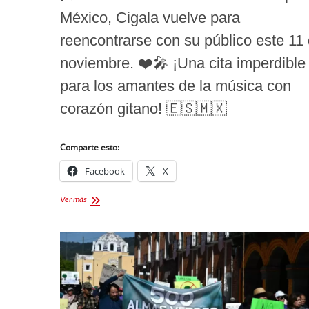
México, Cigala vuelve para
reencontrarse con su público este 11
noviembre. ❤️🎤 ¡Una cita imperdible
para los amantes de la música con
corazón gitano! 🇪🇸🇲🇽
Comparte esto:
Facebook
X
Diego
Ver más
el
Cigala
en
Tlaxcala