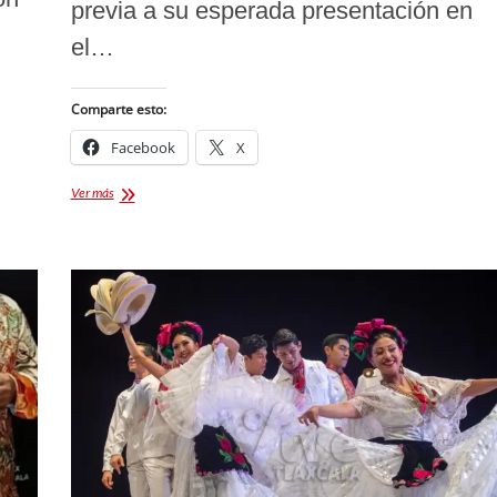
previa a su esperada presentación en
el…
Comparte esto:
Facebook
X
Rueda
Ver más
de
Prensa:
Grupo
de
Banda
La
Adictiva