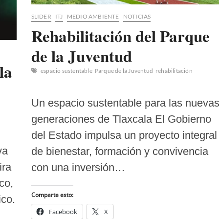
SLIDER
ITJ
MEDIO AMBIENTE
NOTICIAS
Rehabilitación del Parque
de la Juventud
la
espacio sustentable
Parque de la Juventud
rehabilitación
Un espacio sustentable para las nueva
generaciones de Tlaxcala El Gobierno
del Estado impulsa un proyecto integral
va
de bienestar, formación y convivencia
ira
con una inversión…
co,
Comparte esto:
ico.
Facebook
X