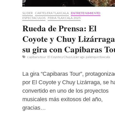
SLIDER
CARTELERA TLAXCALA
ENTRETENIMIENTO
ESPECTACULOS
FERIA TLAXCALA 2025
Rueda de Prensa: El
Coyote y Chuy Lizárraga
su gira con Capibaras To
capibara tour
El Coyote y Chuy Lizárraga
palenque tlaxcala
La gira “Capibaras Tour”, protagoniz
por El Coyote y Chuy Lizárraga, se h
convertido en uno de los proyectos
musicales más exitosos del año,
gracias…